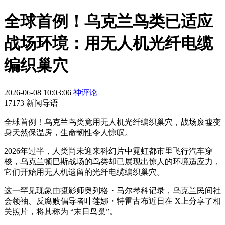
全球首例！乌克兰鸟类已适应
战场环境：用无人机光纤电缆
编织巢穴
2026-06-08 10:03:06
神评论
17173 新闻导语
全球首例！乌克兰鸟类竟用无人机光纤编织巢穴，战场废墟变
身天然保温房，生命韧性令人惊叹。
2026年过半，人类尚未迎来科幻片中霓虹都市里飞行汽车穿
梭，乌克兰顿巴斯战场的鸟类却已展现出惊人的环境适应力，
它们开始用无人机遗留的光纤电缆编织巢穴。
这一罕见现象由摄影师奥列格・马尔琴科记录，乌克兰民间社
会领袖、反腐败倡导者叶莲娜・特雷古布近日在 X上分享了相
关照片，将其称为 “末日鸟巢”。