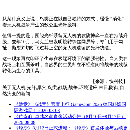
从某种意义上说，鸟类正在以自己独特的方式，缓慢 “消化”
着无人机战争产生的数公里光纤废料。
值得一提的是，围绕光纤系留无人机的攻防博弈一直在持续升
级。去年10月，乌克兰曾发明旋转铁丝网屏障，专门用于勾
扯、撕裂并切断飞过其上空的无人机遗留的光纤线缆。
这一现象再次印证了生命在极端环境下的顽强韧性。当人类在
战场上相互厮杀时，自然界的生灵却在不经意间将战争的残骸
转化为生存的工具。
【来源：快科技】
关于
无人机,光纤,巢穴,鸟类,战场,战争,环境适应,末日,防御,自
然灾变
的新闻
《戰意》《战意》官宣出征 Gamescom 2026 德国科隆国
际游戏展！
2026-08-08
《传奇4》卓越名家肖像活动公告（8月10日~8月17日）
2026-08-08
《烽沙》8月12日正式进城：《烽沙》首发体验与后续更