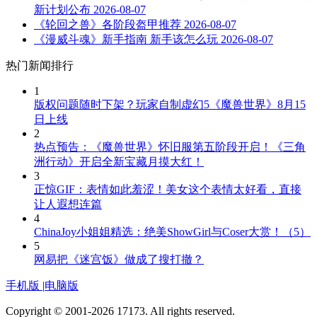
新计划公布
2026-08-07
《轮回之兽》各阶段盔甲推荐
2026-08-07
《漫威斗魂》新手指南 新手该怎么玩
2026-08-07
热门新闻排行
1
版权问题随时下架？玩家自制虚幻5《魔兽世界》8月15
日上线
2
热点预告：《魔兽世界》怀旧服第五阶段开启！《三角
洲行动》开启全新宝藏月摸大红！
3
正惊GIF：表情如此羞涩！美女这个表情太好看，直接
让人遐想连篇
4
ChinaJoy小姐姐精选：绝美ShowGirl与Coser大赏！（5）
5
网易把《迷宫饭》做成了搜打撤？
手机版
|
电脑版
Copyright © 2001-2026 17173. All rights reserved.