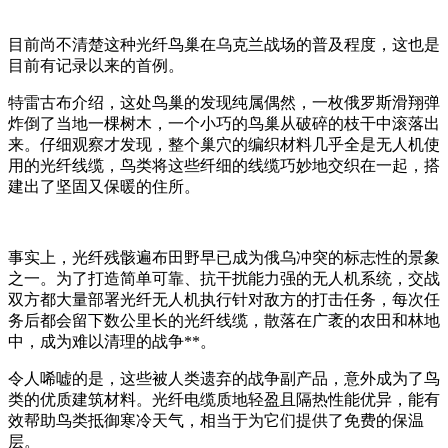
目前尚不清楚这种光纤鸟巢在乌克兰战场的普及程度，这也是
目前有记录以来的首例。
特雷古布介绍，这处鸟巢的发现纯属偶然，一枚俄罗斯滑翔弹
炸倒了当地一棵树木，一个小巧的鸟巢从破碎的枝干中滚落出
来。仔细观察才发现，整个巢穴的编织材料几乎全是无人机使
用的光纤线缆，鸟类将这些纤细的线缆巧妙地交织在一起，搭
建出了坚固又保暖的住所。
事实上，光纤残骸遍布田野早已成为俄乌冲突的标志性的景象
之一。为了打造简单可靠、抗干扰能力强的无人机系统，交战
双方都大量部署光纤无人机执行针对敌方的打击任务，每次任
务后都会留下数公里长的光纤线缆，散落在广袤的农田和林地
中，成为难以清理的战争**。
令人唏嘘的是，这些被人类遗弃的战争副产品，意外成为了鸟
类的优质建筑材料。光纤电缆质地轻盈且隔热性能优异，能有
效帮助鸟类抵御寒冷天气，相当于为它们提供了免费的保温
层。