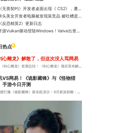
《无畏契约》开发者桌面出现《 CS2》，遭社群玩家吐槽
拳头美女开发者电脑被发现装竞品 被吐槽是在"借鉴"
《反恐精英2》更新日志
开源Vulkan驱动登陆Windows！Valve出资：已经能跑CS2了
日热点
剑心雕龙》解散了，但这次没人骂网易
《剑心雕龙》首测总结
《剑心雕龙》项目宣布解散
讯VS网易！《诡影藏锋》与《怪物猎
》手游今日开测
搜打撤《诡影藏锋》新实机演示
8月新游前瞻：《诡秘之主》领衔