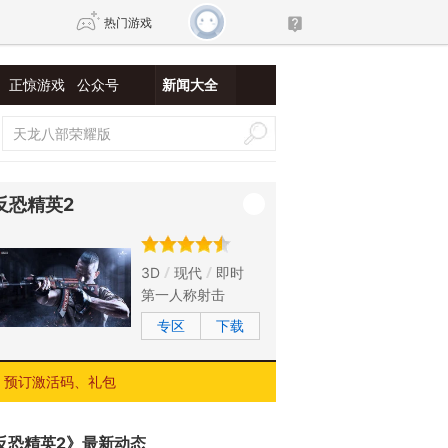
热门游戏
正惊游戏
公众号
新闻大全
DNF
传奇4
剑网3旗舰版
新天龙八部
反恐精英2
自由
诛仙世界
新仙侠5
3D
现代
即时
第一人称射击
专区
下载
预订激活码、礼包
反恐精英2》最新动态