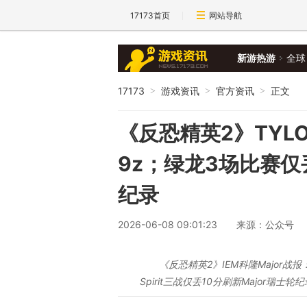
17173首页
网站导航
新游热游
全球
17173
游戏资讯
官方资讯
正文
>
>
>
《反恐精英2》TYLO
9z；绿龙3场比赛仅
纪录
2026-06-08 09:01:23
来源：公众号
《反恐精英2》IEM科隆Major战报：
Spirit三战仅丢10分刷新Major