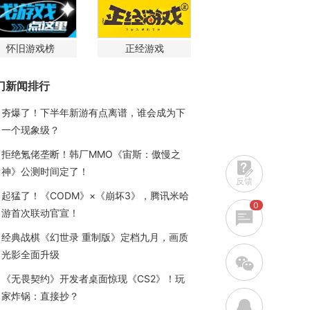
怀旧游戏榜
正经游戏
门新闻排行
夯爆了！下半年新游有点离谱，谁会成为下
一个现象级？
拒绝氪佬垄断！韩厂MMO《宙斯：傲慢之
神》公测时间定了！
反馈
起猛了！《CODM》×《崩坏3》，腾讯米哈
0
游首次联动官宣！
经典战棋《幻世录 重制版》定档九月，画质
光影全面升级
w
《无畏契约》开发者桌面惊现《CS2》！玩
家炸锅：直接抄？
q