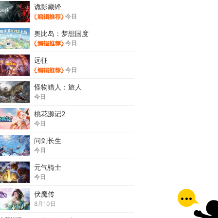
诡影藏锋
今日
奥比岛：梦想国度
今日
远征
今日
怪物猎人：旅人
今日
桃花源记2
今日
问剑长生
今日
元气骑士
今日
伏魔传
8月10日