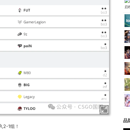
品
进入2-1组！