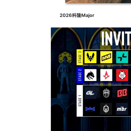
2026科隆Major
17周年庆典 争霸赛大区火
一看吓一跳：雷
爆开启
的囧图集（117