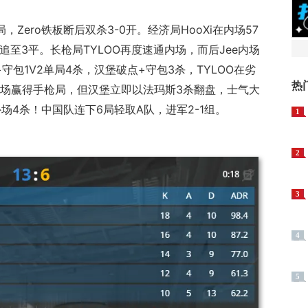
局，Zero铁板断后双杀3-0开。经济局HooXi在内场57
追至3平。长枪局TYLOO再度速通内场，而后Jee内场
+守包1V2单局4杀，汉堡破点+守包3杀，TYLOO在劣
热
内场赢得手枪局，但汉堡立即以法玛斯3杀翻盘，士气大
外场4杀！中国队连下6局轻取A队，进军2-1组。
1
2
3
4
5