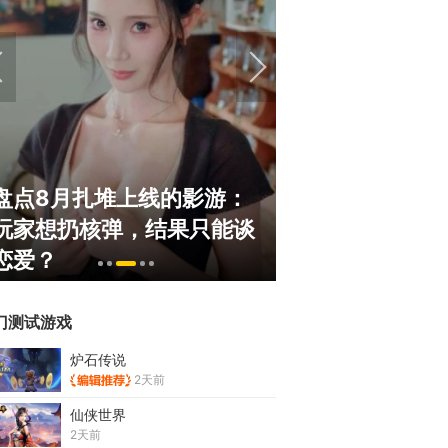
盘点8月扎堆上线的影游：
绅士日报：V字
玩家想扔核弹，结果只能谈
一双大长腿，透
恋爱？
绝了
门测试游戏
炉石传说
2天前
仙侠世界
2天前