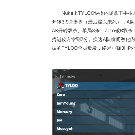
Nuke上TYLOO快提内场拿下手枪
开转3.9杀翻盘（最后爆头未死），A队
AK开转双杀、单局3杀，Zero破B双杀
势进攻方拿到7分。换边A队瞬间融化
振的TYLOO全员爆发，终局小鞠3HP