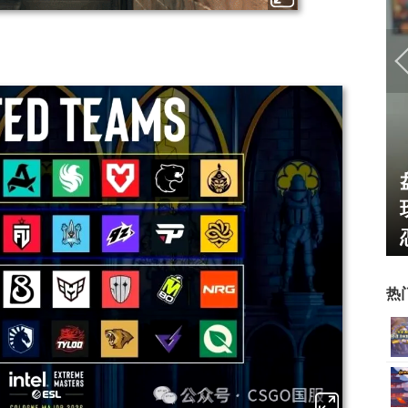
巅峰在线150万人的横版网
死人不偿命
游，如今带着怀旧服又杀回
0）
来了！
热