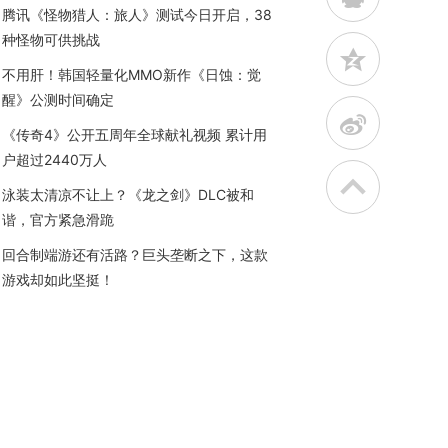
腾讯《怪物猎人：旅人》测试今日开启，38
种怪物可供挑战
z
不用肝！韩国轻量化MMO新作《日蚀：觉
醒》公测时间确定
t
《传奇4》公开五周年全球献礼视频 累计用
户超过2440万人
泳装太清凉不让上？《龙之剑》DLC被和
谐，官方紧急滑跪
回合制端游还有活路？巨头垄断之下，这款
游戏却如此坚挺！