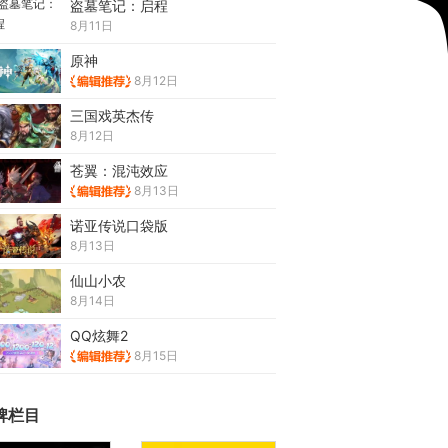
盗墓笔记：启程
8月11日
原神
8月12日
三国戏英杰传
8月12日
苍翼：混沌效应
8月13日
诺亚传说口袋版
8月13日
仙山小农
8月14日
QQ炫舞2
8月15日
牌栏目