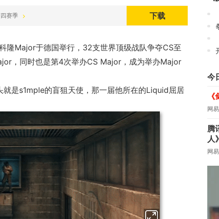
下载
0 第四赛季
EM科隆Major于德国举行，32支世界顶级战队争夺CS至
r，同时也是第4次举办CS Major，成为举办Major
今
就是s1mple的盲狙天使，那一届他所在的Liquid屈居
《
网易
腾
人
网易