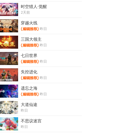
时空猎人·觉醒
2天前
穿越火线
昨日
三国大领主
昨日
七日世界
昨日
失控进化
昨日
遗忘之海
昨日
大道仙途
昨日
不思议迷宫
昨日