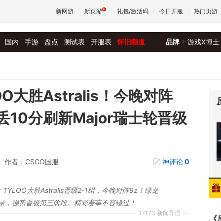
新网游
新页游
礼包/激活码
今日开服
热门页游
国内
手游
盘点
测试表
开服表
怀旧频道
品牌
游戏X博士
魔兽
天堂
O大胜Astralis！今晚对阵
丢10分刷新Major瑞士轮晋级
王权与
作者：CSGO国服
神评论
0
TYLOO大胜Astralis晋级2-1组，今晚对阵9z！绿龙
瑞士轮纪录，强势晋级第三阶段。精彩赛事不容错过！
17173 新闻导语
《