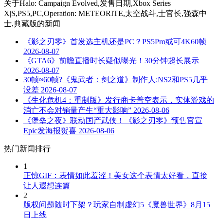
关于
Halo: Campaign Evolved,发售日期,Xbox Series
X|S,PS5,PC,Operation: METEORITE,太空战斗,士官长,强森中
士,典藏版
的新闻
《影之刃零》首发选主机还是PC？PS5Pro或可4K60帧
2026-08-07
《GTA6》前瞻直播时长疑似曝光！30分钟超长展示
2026-08-07
30帧≈60帧?《鬼武者：剑之道》制作人:NS2和PS5几乎
没差
2026-08-07
《生化危机4：重制版》发行商卡普空表示，实体游戏的
消亡不会对销量产生“重大影响”
2026-08-06
《堡垒之夜》联动国产武侠！《影之刃零》预售官宣
Epic发海报贺喜
2026-08-06
热门新闻排行
1
正惊GIF：表情如此羞涩！美女这个表情太好看，直接
让人遐想连篇
2
版权问题随时下架？玩家自制虚幻5《魔兽世界》8月15
日上线