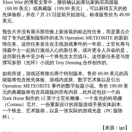
Xbox Wire 的博客文章中，微软确认如果玩家购买高级版
（69.99 美元）或典藏版（199.99 美元），可以获得五天的抢
先体验权，并在 7 月 23 日提前开始游玩。标准版售价为 49.99
美元。
预告片并没有展示那些换上新涂装的标志性任务，而是重点介
绍了专为此重制版制作的名为 Operation: METEORITE 的新剧
情任务。这些任务发生在主线游戏事件的一年前，士官长将与
强森中士一起执行激动人心的新任务。或许更令人兴奋的是，
这些新任务中至少有一个将包含太空战斗。这些新任务是与曾
撰写多部《光环》小说的 Troy Denning 合作创作的。
如前所述，游戏还将推出两个特别版本。售价 69.99 美元的高
级版将包含抢先体验、游戏内皮肤、数字艺术集以及引出
Operation: METEORITE 事件的数字短篇小说。售价 199.99 美
元的典藏版将包含高级版的所有内容，此外还包括一个由
Dark Horse 制作的 12 英寸士官长雕像、一个发光的科塔娜
（Cortana）芯片、一份重新设计的原版游戏手册实体副本、
一个铁盒、艺术版画，以及一张实际的游戏光盘（PC 版除
外）。
【来源：ign】