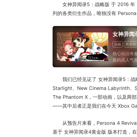
女神异闻录5：战略版 于 2016 年 
列的各类衍生作品，唯独没有 Persona
女神异闻
策略
角色扮
核心玩法有
篇的高人气角
质感；人格面
情建立在成
我们已经见证了 女神异闻录5：战略版 
角色的人物弧
是XGP用户
Starlight、New Cinema Labyrinth
光，那么P5
The Phantom X，一部动画，以及两部重制
——其中后者正是我们在今天 Xbox Ga
从预告片来看，Persona 4 Rev
基于 女神异闻录4黄金版 版本打造