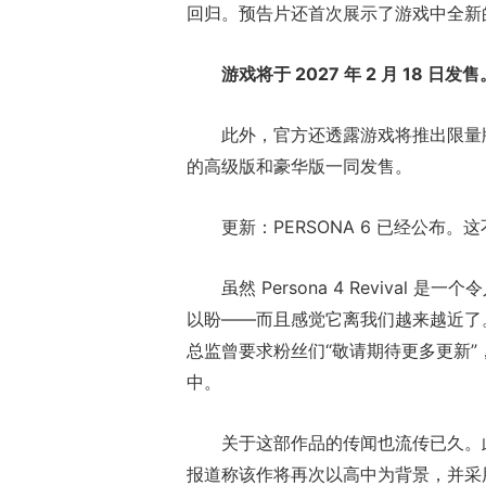
回归。预告片还首次展示了游戏中全新
游戏将于 2027 年 2 月 18 日发售
此外，官方还透露游戏将推出限量版，至少
的高级版和豪华版一同发售。
更新：PERSONA 6 已经公布。
虽然 Persona 4 Reviva
以盼——而且感觉它离我们越来越近了。去年六
总监曾要求粉丝们“敬请期待更多更新”，
中。
关于这部作品的传闻也流传已久。此前有
报道称该作将再次以高中为背景，并采用绿色