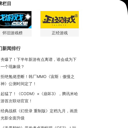
牌栏目
怀旧游戏榜
正经游戏
门新闻排行
夯爆了！下半年新游有点离谱，谁会成为下
一个现象级？
拒绝氪佬垄断！韩厂MMO《宙斯：傲慢之
神》公测时间定了！
起猛了！《CODM》×《崩坏3》，腾讯米哈
游首次联动官宣！
经典战棋《幻世录 重制版》定档九月，画质
光影全面升级
《无畏契约》开发者桌面惊现《CS2》！玩