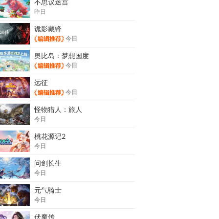
不思议迷宫
昨日
诡影藏锋
今日
奥比岛：梦想国度
今日
远征
今日
怪物猎人：旅人
今日
桃花源记2
今日
问剑长生
今日
元气骑士
今日
伏魔传