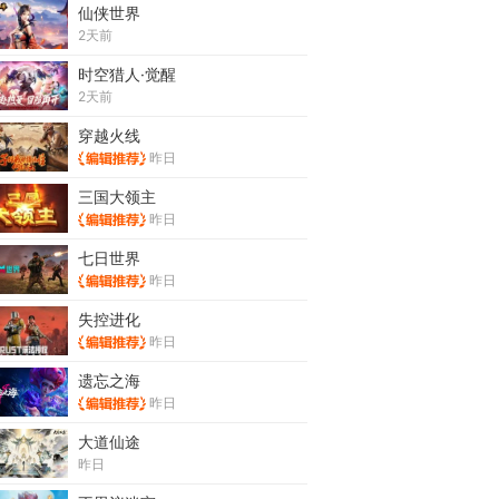
仙侠世界
2天前
时空猎人·觉醒
2天前
穿越火线
昨日
三国大领主
昨日
七日世界
昨日
失控进化
昨日
遗忘之海
昨日
大道仙途
昨日