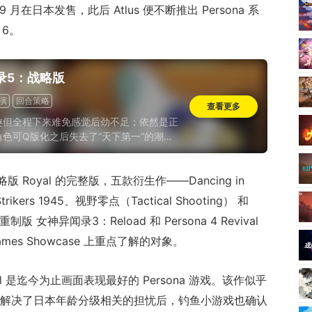
9 月在日本发售，此后 Atlus 便不断推出 Persona 系
 6。
录5：战略版
演
回合策略
查看更多
趣但全程下来难免感觉后劲不足；依然是正
色可Q版化之后失去了“天下第一”的潮流
具空有数量却没有匹配的build价值；剧
熟人设基础之上，老角色的亲切感盖过了新
Royal 的完整版，五款衍生作——Dancing in
光；倒是音乐保持了一贯高水准...如果你
或者想和熟悉的P5角色再一起共度一段时
、Strikers 1945、视野零点（Tactical Shooting） 和
T会是近期一个稳健的选择。
版 女神异闻录3：Reload 和 Persona 4 Revival
mes Showcase 上重点了解的对象。
ival 是迄今为止画面表现最好的 Persona 游戏。该作似乎
，在解决了日本年龄分级相关的担忧后，钓鱼小游戏也确认