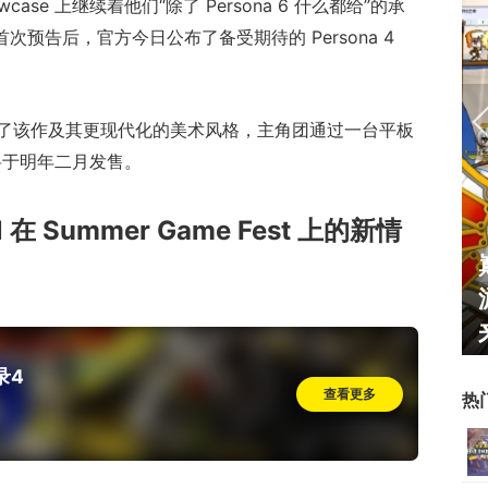
Showcase 上继续着他们“除了 Persona 6 什么都给”的承
t 上首次预告后，官方今日公布了备受期待的 Persona 4
了该作及其更现代化的美术风格，主角团通过一台平板
戏将于明年二月发售。
al 在 Summer Game Fest 上的新情
霸赛大区火
一看吓一跳：雷死人不偿命
的囧图集（1170）
录4
查看更多
热