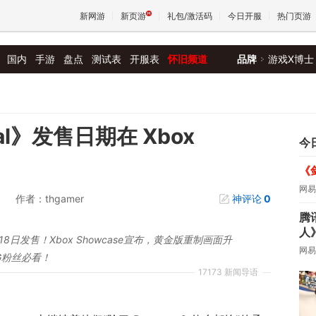
新网游
新页游
礼包/激活码
今日开服
热门页游
国内
手游
盘点
测试表
开服表
怀旧频道
品牌
游戏X博士
魔兽
天堂
ival》发售日期在 Xbox
今
《
王权与
网易
作者：thgamer
神评论
0
腾
人
7年2月18日发售！Xbox Showcase宣布，黄金版重制画面升
网易
G粉丝必看！
17173 新闻导语