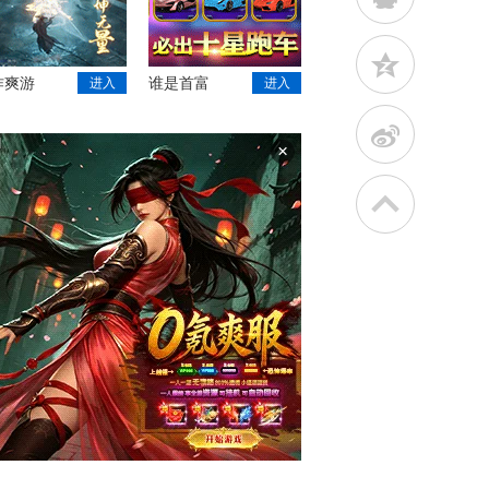
z
作爽游
谁是首富
进入
进入
t
×