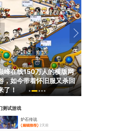
巅峰在线150万人的横版网
盘点8月扎堆上
游，如今带着怀旧服又杀回
玩家想扔核弹，
来了！
恋爱？
门测试游戏
炉石传说
2天前