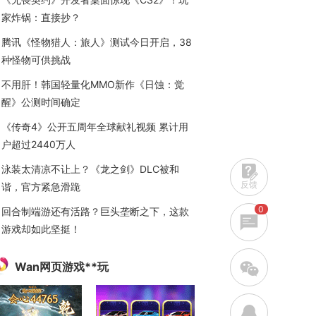
家炸锅：直接抄？
腾讯《怪物猎人：旅人》测试今日开启，38
种怪物可供挑战
不用肝！韩国轻量化MMO新作《日蚀：觉
醒》公测时间确定
《传奇4》公开五周年全球献礼视频 累计用
户超过2440万人
泳装太清凉不让上？《龙之剑》DLC被和
反馈
谐，官方紧急滑跪
0
回合制端游还有活路？巨头垄断之下，这款
游戏却如此坚挺！
w
Wan网页游戏**玩
q