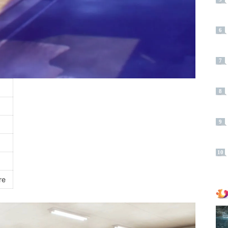
6
7
8
9
10
re