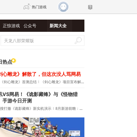
热门游戏
正惊游戏
公众号
新闻大全
DNF
传奇4
剑网3旗舰版
新天龙八部
日热点
剑心雕龙》解散了，但这次没人骂网易
自由
诛仙世界
新仙侠5
《剑心雕龙》首测总结
《剑心雕龙》项目宣布解散
讯VS网易！《诡影藏锋》与《怪物猎
》手游今日开测
搜打撤《诡影藏锋》新实机演示
8月新游前瞻：《诡秘之主》领衔