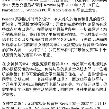
录4：无敌究极后桥背摔 Revival 将于 2027 年 2 月 18 日在
PlayStation 5、Windows PC 和 Xbox Series X 平台上发售。
Persona 系列以其时尚的设计、令人难忘的角色和非凡的音乐
而闻名，而原版 女神异闻录4：无敌究极后桥背摔 则是所有这
些优点的杰出典范。在重制版的最新片段中，一切都经过了精
心的视觉翻新。我们看到了主角探索稻羽镇、与花村阳介一起
唱卡拉 OK 以及与玛丽共度时光的各种场景。（没错，玛丽的
出现暗示我们将获得 女神异闻录4：无敌究极后桥背摔 Golden
的扩展内容——太棒了！）我们甚至看到了“最佳女孩”里中千
枝变身为她的迷宫 Boss 形态。
在 女神异闻录4：无敌究极后桥背摔 中，你扮演一名刚搬到乡
间小镇稻羽镇的转校生。你将与你的舅舅堂岛辽太郎（一位粗
犷的刑警）和你可爱的侄女堂岛菜菜子住在一起。当你慢慢与
同学们交朋友时，一名连环杀手出现了，而这些罪案似乎与一
个只在雨天深夜出现的诡异电视节目有关。为了解开谜团，你
需要平衡学业和社交生活的需求，同时进行各种主题精巧的迷
宫探索。
女神异闻录4：无敌究极后桥背摔 Revival 将于 2027 年 2 月 18
日在 PlayStation 5、Windows PC 和 Xbox Series X 平台上发