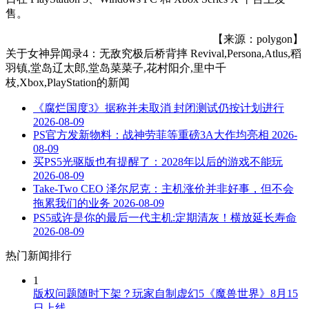
售。
【来源：polygon】
关于
女神异闻录4：无敌究极后桥背摔 Revival,Persona,Atlus,稻
羽镇,堂岛辽太郎,堂岛菜菜子,花村阳介,里中千
枝,Xbox,PlayStation
的新闻
《腐烂国度3》据称并未取消 封闭测试仍按计划进行
2026-08-09
PS官方发新物料：战神劳菲等重磅3A大作均亮相
2026-
08-09
买PS5光驱版也有提醒了：2028年以后的游戏不能玩
2026-08-09
Take-Two CEO 泽尔尼克：主机涨价并非好事，但不会
拖累我们的业务
2026-08-09
PS5或许是你的最后一代主机:定期清灰！横放延长寿命
2026-08-09
热门新闻排行
1
版权问题随时下架？玩家自制虚幻5《魔兽世界》8月15
日上线