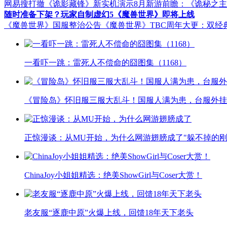
网易搜打撤《诡影藏锋》新实机演示
8月新游前瞻：《诡秘之
随时准备下架？玩家自制虚幻5《魔兽世界》即将上线
《魔兽世界》国服整治公告
《魔兽世界》TBC周年大更：双经
一看吓一跳：雷死人不偿命的囧图集（1168）
《冒险岛》怀旧服三服大乱斗！国服人满为患，台服外挂
正惊漫谈：从MU开始，为什么网游翅膀成了"躲不掉的刚
ChinaJoy小姐姐精选：绝美ShowGirl与Coser大赏！
老友服“逐鹿中原”火爆上线，回馈18年天下老头