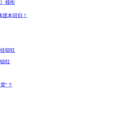
主》领衔
典团本回归！
猖狂
需"？