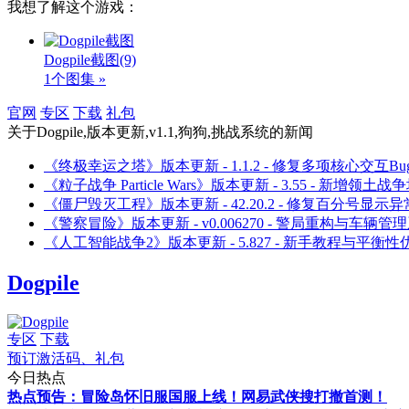
我想了解这个游戏：
Dogpile截图
(9)
1个图集 »
官网
专区
下载
礼包
关于
Dogpile,版本更新,v1.1,狗狗,挑战系统
的新闻
《终极幸运之塔》版本更新 - 1.1.2 - 修复多项核心交互Bu
《粒子战争 Particle Wars》版本更新 - 3.55 - 新增领土战
《僵尸毁灭工程》版本更新 - 42.20.2 - 修复百分号显示异
《警察冒险》版本更新 - v0.006270 - 警局重构与车辆管
《人工智能战争2》版本更新 - 5.827 - 新手教程与平衡性
Dogpile
专区
下载
预订激活码、礼包
今日热点
热点预告：冒险岛怀旧服国服上线！网易武侠搜打撤首测！