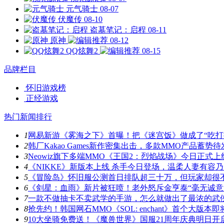
元气骑士
08-07
伏魔传
08-10
盗墓笔记：启程
08-11
原神
08-12
QQ炫舞2
08-15
品牌栏目
怀旧游戏榜
正经游戏
热门新闻排行
1
网易新游《雾海之下》首曝！把《迷宫饭》做成了“吃打
2
韩厂Kakao Games新作密集出击，多款MMO产品蓄势待
3
Neowiz旗下多端MMO《王国2：烈焰战场》今日正式上
4
《NIKKE》新版本上线 杀手今日登场，温柔人妻有容
5
《冒险岛》怀旧服公测首日排队超三十万，但玩家却很
6
《剑星：血雨》新片被狂喷！老外怒斥金亨泰“毫无诚意
7
一款不做抽卡不卖武学的手游，怎么就做出了最浓的武
8
抢先约！韩国网石MMO《SOL: enchant》首个大版本
9
10大坐骑免费送！《魔兽世界》国服21周年庆典明日开