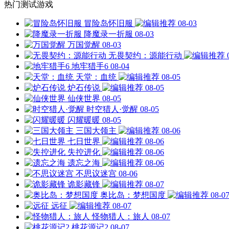
热门测试游戏
冒险岛怀旧服
08-03
降魔录一折服
08-03
万国觉醒
08-03
无畏契约：源能行动
地牢猎手6
08-04
天堂：血统
08-05
炉石传说
08-05
仙侠世界
08-05
时空猎人·觉醒
08-05
闪耀暖暖
08-05
三国大领主
08-06
七日世界
08-06
失控进化
08-06
遗忘之海
08-06
不思议迷宫
08-06
诡影藏锋
08-07
奥比岛：梦想国度
08-0
远征
08-07
怪物猎人：旅人
08-07
桃花源记2
08-07