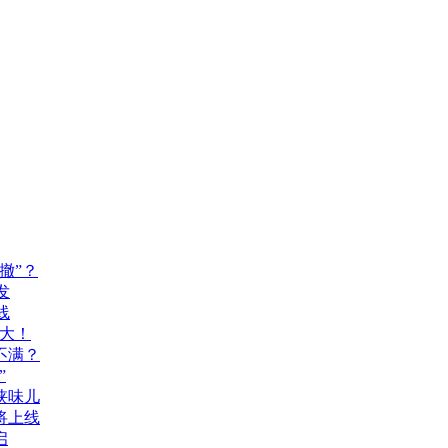
撤”？
发
线
乃大！
不满？
”
侠味儿
即将上线
启