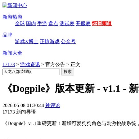
新游热游
全球
国内
手游
盘点
测试表
开服表
怀旧频道
品牌
游戏X博士
正惊游戏
公众号
新闻大全
17173
>
游戏资讯
>
官方公告
>
正文
《Dogpile》版本更新 - v1.1
2026-06-08 01:30:44
神评论
17173 新闻导语
《Dogpile》v1.1重磅更新！新增可爱狗狗角色与刺激挑