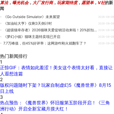
算法
，
曝光机会
，
大厂发行商
，
玩家期待度
，
愿望单
，
V社
的新
闻
《Go Outside Simulator》未来展望
2026-08-08
《加油站大亨》仅剩3天倒计时
2026-08-08
《超级猫幸存者》2026猫咪关爱促销活动来啦！20%折扣开启🔖更多捆绑包已上线
2026-08-08
《梦幻小镇》猫咪主题特卖现已开启
2026-08-08
7.7万峰值，但45%好评率：这网游咋刚火就翻车了？
2026-08-08
热门新闻排行
1
正惊GIF：表情如此羞涩！美女这个表情太好看，直接让
人遐想连篇
2
版权问题随时下架？玩家自制虚幻5《魔兽世界》8月15
日上线
3
热点预告：《魔兽世界》怀旧服第五阶段开启！《三角
洲行动》开启全新宝藏月摸大红！