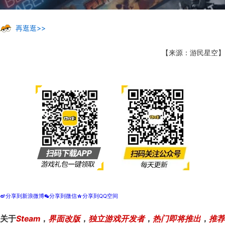
再逛逛>>
【来源：游民星空】
分享到新浪微博
分享到微信
分享到QQ空间
t
w
z
关于
Steam
，
界面改版
，
独立游戏开发者
，
热门即将推出
，
推荐