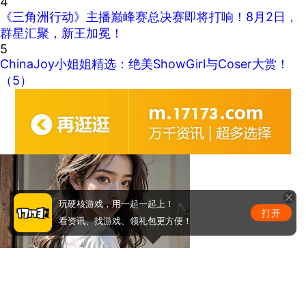
4
《三角洲行动》主播巅峰赛总决赛即将打响！8月2日，
群星汇聚，新王加冕！
5
ChinaJoy小姐姐精选：绝美ShowGirl与Coser大赏！
（5）
玩硬核游戏，用一起一起上！
打开
看资讯、找游戏、领礼包更方便！
马甲线看到没