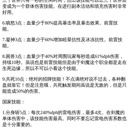
三千世界只有一秒的空闲时间，点出该技能可以让三千世界质
变成为一个群体伤害技能。在进行副本活动和填充伤害时非常
好用。
6.嗔怒3点：血量少于80%提高暴击率及暴击效果。前置技
能。
7.凝神3点：血量少于60%增加眩晕抗性及冰冻抗性。前置技
能。
8.困兽3点：血量少于40%对周围玩家每秒造成61%dph伤害，
持续10秒。虽说也是前置技能但是由于剑魔这个职业都是走在
生死边缘，所以不可以小看这个技能。
9.共死10点：绝对的招牌技能！不点满绝对说不过去，各种翻
盘就靠它！但是注意哦，共死触发期间虽说是无敌的，但是只
能造成50%的伤害。
国家技能：
1.分身斩5点：每次240%dph的雷电伤害，最多4次。在剑魔的
单体伤害中，该技能伤害最高。同时不要忘记雷电伤害系数也
是十分重要的。