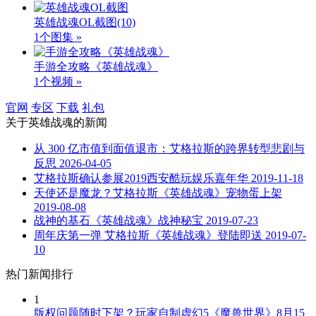
英雄战魂OL截图
(10)
1个图集 »
手游全攻略《英雄战魂》
1个视频 »
官网
专区
下载
礼包
关于
英雄战魂
的新闻
从 300 亿市值到面值退市：艾格拉斯的跨界转型悲剧与
反思
2026-04-05
艾格拉斯确认参展2019西安酷玩娱乐嘉年华
2019-11-18
天使还是魔龙？艾格拉斯《英雄战魂》宠物蛋上架
2019-08-08
战神的基石《英雄战魂》战神秘宝
2019-07-23
周年庆第一弹 艾格拉斯《英雄战魂》登陆即送
2019-07-
10
热门新闻排行
1
版权问题随时下架？玩家自制虚幻5《魔兽世界》8月15