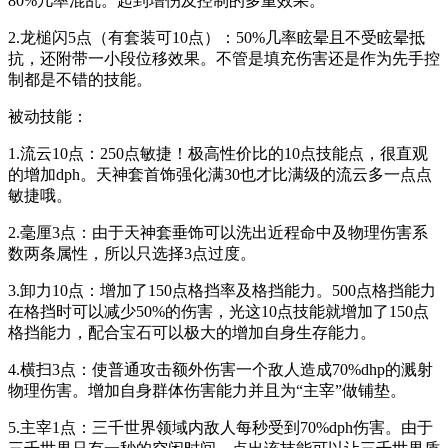
80%几率混乱。起到增伤及控制的多重效果。
2.龙槌闪5点（有套装可10点）：50%几率眩晕且不受眩晕抵
抗，还附带一小段位移效果。不管是填充伤害还是作为先手控
制都是不错的技能。
被动技能：
1.流云10点：250点敏捷！极高性价比的10点技能点，很直观
的增加dph。天神套首饰强化满30也才比满级的流云多一点点
敏捷哦。
2.毫厘3点：由于天神套垂饰可以洗出近程命中及物理伤害系
数两条属性，所以只选择3点过度。
3.卸力10点：增加了150点格挡率及格挡能力。500点格挡能力
在格挡时可以减少50%的伤害，光这10点技能就增加了150点
格挡能力，配合宝石可以极大的增加自身生存能力。
4.横扫3点：使普通攻击额外伤害一个敌人造成70%dhp的溅射
物理伤害。增加自身群体伤害能力并且为“主宰”做铺垫。
5.主宰1点：三千世界领域内敌人每秒受到70%dph伤害。由于