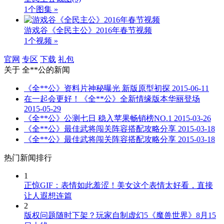
1个图集 »
游戏谷《全民主公》2016年春节视频
1个视频 »
官网
专区
下载
礼包
关于
全**公
的新闻
《全**公》资料片神秘曝光 新版原型初探
2015-06-11
在一起会更好！《全**公》全新情缘版本华丽登场
2015-05-29
《全**公》公测七日 稳入苹果畅销榜NO.1
2015-03-26
《全**公》最佳武将闯关阵容搭配攻略分享
2015-03-18
《全**公》最佳武将闯关阵容搭配攻略分享
2015-03-18
热门新闻排行
1
正惊GIF：表情如此羞涩！美女这个表情太好看，直接
让人遐想连篇
2
版权问题随时下架？玩家自制虚幻5《魔兽世界》8月15