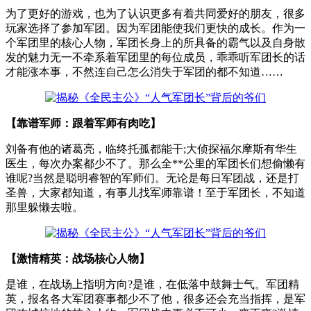
为了更好的游戏，也为了认识更多有着共同爱好的朋友，很多
玩家选择了参加军团。因为军团能使我们更快的成长。作为一
个军团里的核心人物，军团长身上的所具备的霸气以及自身散
发的魅力无一不牵系着军团里的每位成员，乖乖听军团长的话
才能涨本事，不然连自己怎么消失于军团的都不知道……
【靠谱军师：跟着军师有肉吃】
刘备有他的诸葛亮，临终托孤都能干;大侦探福尔摩斯有华生
医生，每次办案都少不了。那么全**公里的军团长们想偷懒有
谁呢?当然是聪明睿智的军师们。无论是每日军团战，还是打
圣兽，大家都知道，有事儿找军师靠谱！至于军团长，不知道
那里躲懒去啦。
【激情精英：战场核心人物】
是谁，在战场上指明方向?是谁，在低落中鼓舞士气。军团精
英，报名各大军团赛事都少不了他，很多还会充当指挥，是军