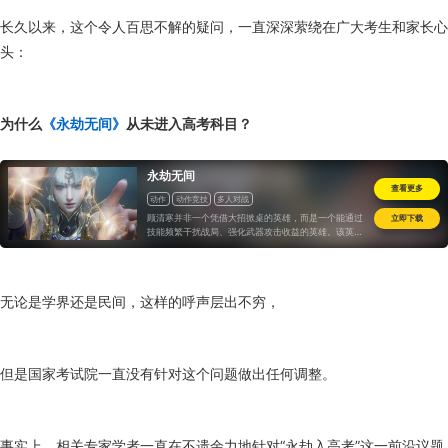
长久以来，这个令人百思不解的疑问，一直深深萦绕在广大考生和家长心
头：
为什么
《永劫无间》
从未进入高考科目？
永劫无间
查看更多
动作
动作竞技
多人对战
顾清寒并非一个凭借大招掀桌的英雄，而是一个能通过
立即下载
技能频繁干扰战局、强化武器攻击收益的英雄。该英雄
并不适合新手，而是适合队伍里整体实力最强的玩家，
因为只有在这类玩家的手中，她才能展现出应有的多面
手风范，而不是伤害、控制皆不如他人的“四不像”。
无论是学界还是民间，这样的呼声层出不穷，
但是国家考试院一直没有针对这个问题做出任何调整。
事实上，相关专家学者一直在不遗余力地针对“永劫入高考”这一前沿议题