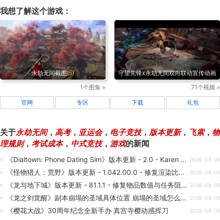
我想了解这个游戏：
永劫无间截图
(5)
守望先锋x永劫无间双向联动宣传动画
1个图集 »
71个视频 »
官网
专区
下载
礼包
关于
永劫无间
，
高考
，
亚运会
，
电子竞技
，
版本更新
，
飞索
，
物
理规则
，
考试成本
，
中式竞技
，
游戏
的新闻
《Dialtown: Phone Dating Sim》版本更新 - 2.0 - Karen Dunn 毛绒玩偶上架
2026-08-08
《怪物猎人：荒野》版本更新 - 1.042.00.0 - 修复渲染比例设置异常
2026-08-08
《龙与地下城》版本更新 - 81.1.1 - 修复物品数值与任务阻碍
2026-08-08
《龙之剑觉醒》副本崩塌的圣域具体位置 崩塌的圣域怎么进去
2026-08-08
《樱花大战》30周年纪念全新手办 真宫寺樱动感挥刀
2026-08-08