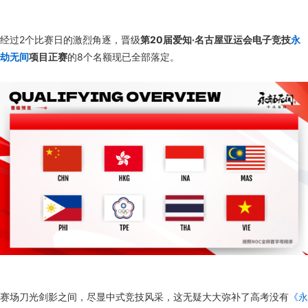
经过2个比赛日的激烈角逐，晋级
第20届爱知·名古屋亚运会电子竞技
永
劫无间
项目正赛
的8个名额现已全部落定。
赛场刀光剑影之间，尽显中式竞技风采，这无疑大大弥补了高考没有
《永