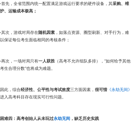
·
首先，全省范围内统一配置满足游戏运行要求的硬件设备，其
采购、维
护、运输成本极高；
·
其次，游戏对局存在
随机因素
，如落点资源、圈型刷新、对手行为，难
以保证每位考生面临相同的考核条件；
·
再次，一场对局只有
一人获胜
（高考不允许组队多排），“如何给予其他
考生合理分数”也将成为难题。
因此，综合
经济性、公平性与考试效度
三方面因素，
很可惜
《永劫无间》
进入高考科目存在现实可行性问题。
困难四：高考创始人从未玩过
永劫无间
，缺乏历史实践