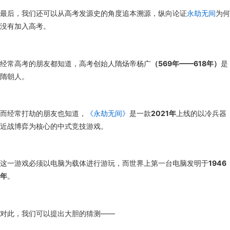
最后，我们还可以从高考发源史的角度追本溯源，纵向论证
永劫无间
为何
没有加入高考。
经常高考的朋友都知道，高考创始人隋炀帝杨广
（569年——618年）
是
隋朝人。
而经常打劫的朋友也知道，
《永劫无间》
是一款
2021年
上线的以冷兵器
近战博弈为核心的中式竞技游戏。
这一游戏必须以电脑为载体进行游玩，而世界上第一台电脑发明于
1946
年
。
对此，我们可以提出大胆的猜测——