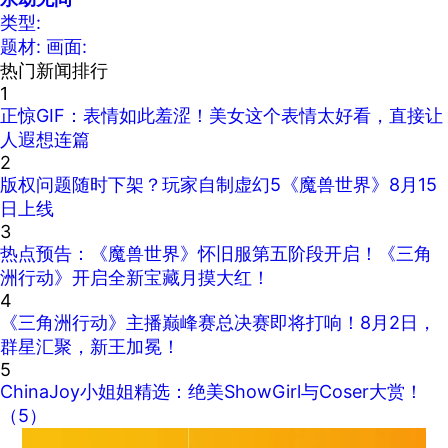
类型:
题材:
画面:
热门新闻排行
1
正惊GIF：表情如此羞涩！美女这个表情太好看，直接让
人遐想连篇
2
版权问题随时下架？玩家自制虚幻5《魔兽世界》8月15
日上线
3
热点预告：《魔兽世界》怀旧服第五阶段开启！《三角
洲行动》开启全新宝藏月摸大红！
4
《三角洲行动》主播巅峰赛总决赛即将打响！8月2日，
群星汇聚，新王加冕！
5
ChinaJoy小姐姐精选：绝美ShowGirl与Coser大赏！
（5）