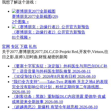
我想了解这个游戏：
赛博朋克2077全新截图
(20)
2个图集 »
《赛博朋克：边缘行者2》公开官方新预告
81个视频 »
官网
专区
下载
礼包
关于
2077,赛博朋克2077,DLC,CD Projekt Red,开发中,Virtuos,往
日之影,巫师3,旧时曲,财报,秘密
的新闻
《要塞十字军东征：决定版》外科医生与拜巴尔DLC补
丁：语音音量与外科医生部队修复
2026-08-11
《3D定制女仆2》2026年8月发布日程
2026-08-10
“我们全力支持”——Take-Two 老板称 无主之地4 的表现
完全没有影响公司计划，粉丝正期待第二年路线图。
2026-08-10
《刺客信条：黑旗》重制版DLC内容泄露 爱德华·肯威
或将迎来全新故事
2026-08-10
《超越善恶2》新爆料 有望今年就亮相
2026-08-10