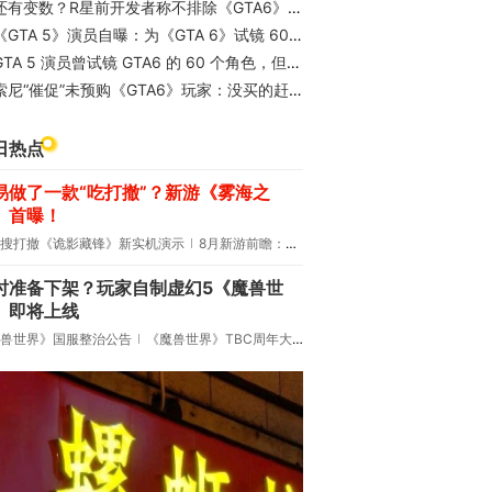
还有变数？R星前开发者称不排除《GTA6》还会再次跳票
GTA 5》演员自曝：为《GTA 6》试镜 60 个角色未获 R 星任何回复
TA 5 演员曾试镜 GTA6 的 60 个角色，但未收到 Rockstar 的任何回复
索尼“催促”未预购《GTA6》玩家：没买的赶紧买！
日热点
易做了一款“吃打撤”？新游《雾海之
》首曝！
搜打撤《诡影藏锋》新实机演示
8月新游前瞻：《诡秘之主》领衔
时准备下架？玩家自制虚幻5《魔兽世
》即将上线
兽世界》国服整治公告
《魔兽世界》TBC周年大更：双经典团本回归！