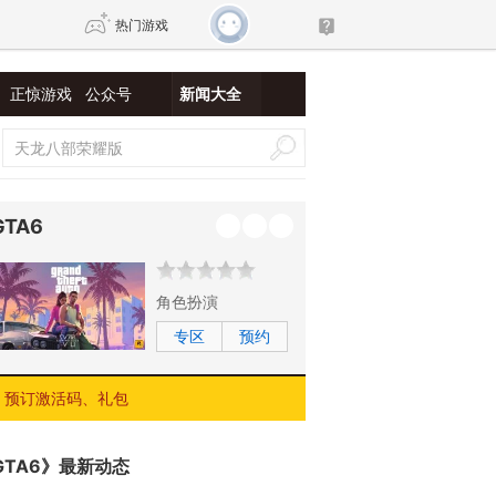
热门游戏
正惊游戏
公众号
新闻大全
DNF
传奇4
剑网3旗舰版
新天龙八部
GTA6
自由
诛仙世界
新仙侠5
角色扮演
专区
预约
预订激活码、礼包
GTA6》最新动态