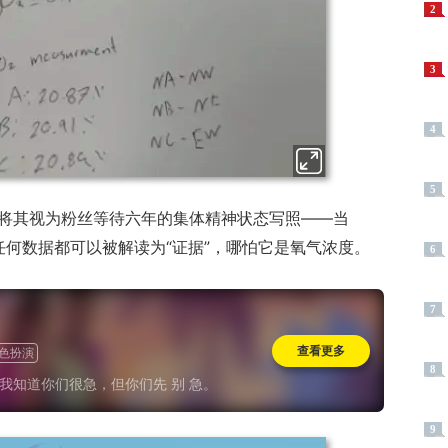
2
3
4
5
网友将其视为粉丝等待六年的集体精神状态写照——当
何数据都可以被解读为“证据”，哪怕它是氧气浓度。
6
7
查看更多
色扮演
8
PC 玩家们，我知道你们很急，但你们先 别 急。
9