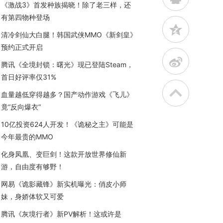
《激战3》首发种族揭晓！除了老三样，还
有第四物种登场
z
清冷剑仙大白腿！韩国武侠MMO《新剑皇》
预约正式开启
t
腾讯《全境封锁：曙光》现已登陆Steam，
首日好评率仅31%
血量越低穿得越多？国产动作游戏《飞儿》
竟“反向爆衣”
10亿投资624人开发！《诡秘之主》可能是
今年最贵的MMO
化身凤凰、变巨剑！这款开放世界修仙新
游，自由度有够野！
网易《诡影藏锋》新实机曝光：俏皮小师
妹，身娇体软又可爱
腾讯《灰境行者》新PV解析！这或许是