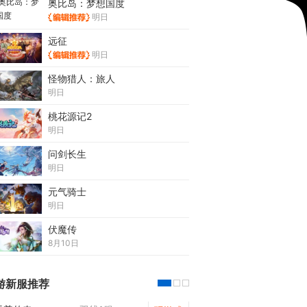
奥比岛：梦想国度
明日
远征
明日
怪物猎人：旅人
明日
桃花源记2
明日
问剑长生
明日
元气骑士
明日
伏魔传
8月10日
游新服推荐