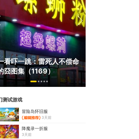
绅士日报：国服
一看吓一跳：雷死人不偿命
服依旧活得滋润
的囧图集（1169）
太诱人
门测试游戏
冒险岛怀旧服
3天前
降魔录一折服
3天前