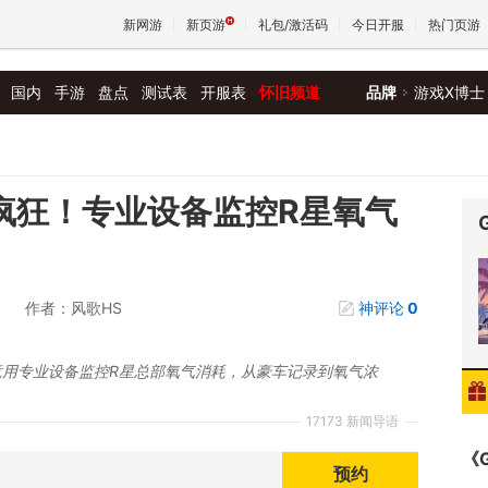
新网游
新页游
礼包/激活码
今日开服
热门页游
国内
手游
盘点
测试表
开服表
怀旧频道
品牌
游戏X博士
魔兽
天堂
底疯狂！专业设备监控R星氧气
王权与
作者：风歌HS
神评论
0
竟用专业设备监控R星总部氧气消耗，从豪车记录到氧气浓
17173 新闻导语
《
预约