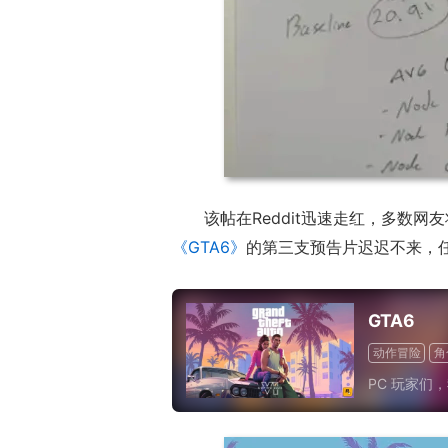
该帖在Reddit迅速走红，多数
《GTA6》
的第三支预告片迟迟不来，任
GTA6
动作冒险
角