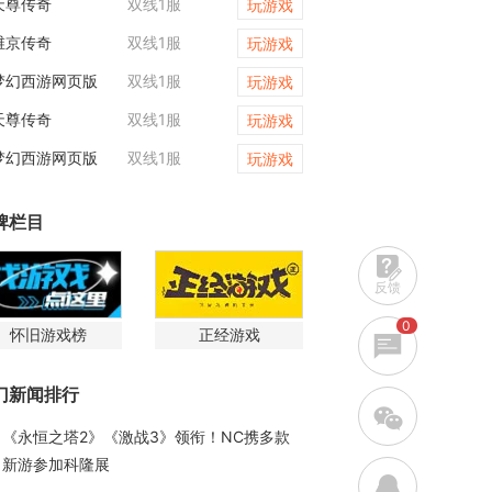
天尊传奇
双线1服
梦幻西游网页版
玩游戏
维京传奇
双线1服
天尊传奇
玩游戏
梦幻西游网页版
双线1服
维京传奇
玩游戏
天尊传奇
双线1服
梦幻西游网页版
玩游戏
梦幻西游网页版
双线1服
维京传奇
玩游戏
牌栏目
反馈
0
怀旧游戏榜
正经游戏
门新闻排行
w
《永恒之塔2》《激战3》领衔！NC携多款
新游参加科隆展
q