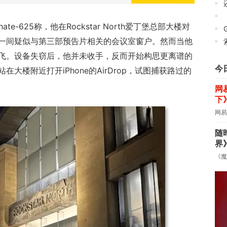
《
anate-625称，他在Rockstar North爱丁堡总部大楼对
G
一间疑似与第三部预告片相关的会议室窗户。然而当他
飞。设备失窃后，他并未收手，反而开始构思更离谱的
今
大楼附近打开iPhone的AirDrop，试图捕获路过的
网
下
网易
随
界
《魔