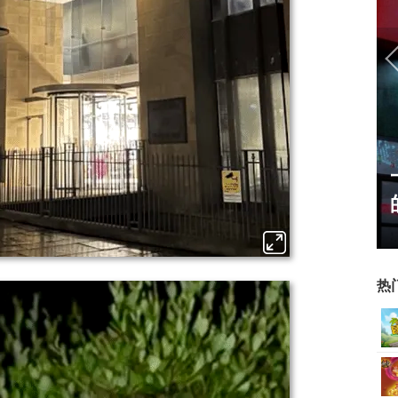
ChinaJoy小姐姐精选：绝
美ShowGirl与Coser大
赏！
热