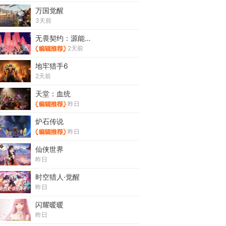
万国觉醒
3天前
无畏契约：源能行动
2天前
地牢猎手6
2天前
天堂：血统
昨日
炉石传说
昨日
仙侠世界
昨日
时空猎人·觉醒
昨日
闪耀暖暖
昨日