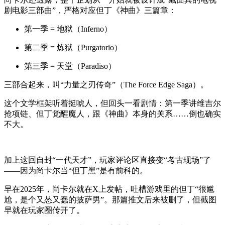
剧电影三部曲”，严格对应但丁《神曲》三篇章：
第一季 = 地狱（Inferno）
第二季 = 炼狱（Purgatorio）
第三季 = 天堂（Paradiso）
三部合起来，叫“力量之刃传奇”（The Force Edge Saga）。
这个文学框架听着挺唬人，但回头一看剧情：第一季讲维吉尔
抢项链、但丁觉醒魔人，跟《神曲》本身的关系……倒也确实
不大。
加上这回自封“一代天才”，玩家评论区直接变“考古现场”了
——因为尚卡尔当“但丁黑”是有前科的。
早在2025年，尚卡尔就在X上发帖，吐槽游戏里的但丁“很尴
尬，是个又怂又蠢的披萨男”。那篇推文后来被删了，但截图
早就在玩家圈传开了。