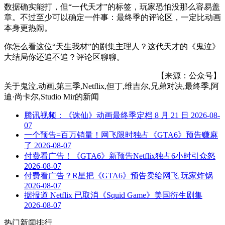
数据确实能打，但“一代天才”的标签，玩家恐怕没那么容易盖
章。不过至少可以确定一件事：最终季的评论区，一定比动画
本身更热闹。
你怎么看这位“天生我材”的剧集主理人？这代天才的《鬼泣》
大结局你还追不追？评论区聊聊。
【来源：公众号】
关于
鬼泣,动画,第三季,Netflix,但丁,维吉尔,兄弟对决,最终季,阿
迪·尚卡尔,Studio Mir
的新闻
腾讯视频：《诛仙》动画最终季定档 8 月 21 日
2026-08-
07
一个预告=百万销量！网飞限时独占《GTA6》预告赚麻
了
2026-08-07
付费看广告！《GTA6》新预告Netflix独占6小时引众怒
2026-08-07
付费看广告？R星把《GTA6》预告卖给网飞 玩家炸锅
2026-08-07
据报道 Netflix 已取消《Squid Game》美国衍生剧集
2026-08-07
热门新闻排行