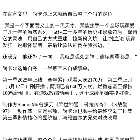
在官宣文里，尚卡尔上来就给自己整了个狠的定位：
“我是一个字面意义上的一代天才。我能接手一个全球玩家爱
了几十年的游戏系列，吸纳二十多年的历史和形象符号，保留
它的灵魂，用自己的方式重建，拉新粉入坑，让‘纯血论’玩家
发狂，说服怀疑者，最后让算法拜倒在我脚边。”
还没完。他还补了一句：“我就是观众之神，连续两季都是。”
尚卡尔这通自夸，一半底气来自成绩单。
第一季2025年上线，全年累计观看人次2170万。第二季上月
（5月12日）刚开播，两周已有640万人次。烂番茄甚至保持
100%新鲜度。在游戏改编动画里，这个成绩单确实挺好看。
制作方Studio Mir曾操刀《降世神通：科拉传奇》《X战警
97》，动作戏一直是强项。尚卡尔也顺手给最终季划了框架：
第三季剧情核心将围绕但丁与维吉尔的兄弟对决收尾。
尚卡尔还透露，整个企划从一开始就被设计成“戴面具的电视