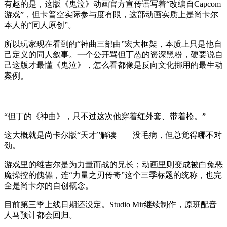
有趣的是，这版《鬼泣》动画官方宣传语写着“改编自Capcom
游戏”，但卡普空实际参与度有限，这部动画实质上是尚卡尔
本人的“同人原创”。
所以玩家现在看到的“神曲三部曲”宏大框架，本质上只是他自
己定义的同人叙事。一个公开骂但丁怂的资深黑粉，硬要说自
己这版才最懂《鬼泣》，怎么看都像是反向文化挪用的最生动
案例。
“但丁的《神曲》，只不过这次他穿着红外套、带着枪。”
这大概就是尚卡尔版“天才”解读——没毛病，但总觉得哪不对
劲。
游戏里的维吉尔是为力量而战的兄长；动画里则变成被白兔恶
魔操控的傀儡，连“力量之刃传奇”这个三季标题的统称，也完
全是尚卡尔的自创概念。
目前第三季上线日期还没定。Studio Mir继续制作，原班配音
人马预计都会回归。