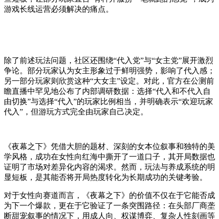
游戏长线运营必须解决的痛点。
除了前述玩法问题，社区还围绕“代入党”与“女主党”展开激烈
争论。部分玩家认为女主形象过于鲜明强势，影响了代入感；
另一部分玩家则欣赏这种“大女主”设定。对此，官方在公测前
瞻直播中罕见地公布了内部调研数据：选择“代入和不代入自
由切换”与选择“代入”的玩家比例相当，并明确表示“欢迎玩家
代入”，但游玩方式完全由玩家自己决定。
《夜幕之下》凭借大胆的题材、深刻的女本位叙事和独特的美
学风格，成功在女性向红海中撕开了一道口子，其开局数据也
证明了市场对差异化内容的渴求。然而，玩法与养成系统的明
显短板，是其能否将开局热度转化为长期成功的关键考验。
对于女性向赛道而言，《夜幕之下》的价值不仅在于它能否成
为下一个爆款，更在于它验证了一条突围路径：在头部厂商垄
断甜宠叙事的情况下，用成人向、权谋博弈、复杂人性刻画等