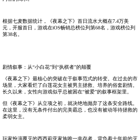
根据七麦数据统计，《夜幕之下》首日流水大概在7.4万美
元，开服首日，游戏在iOS畅销总榜位列第68名，游戏榜位列
第38名。
剧情叙事：从“小白花”到“执棋者”的颠覆
《夜幕之下》最核心的突破在于叙事范式的转变。在过去的市
场里，大家看烂了白莲花女主被男主拯救、培养的俗套剧情。
长久以来，女性向游戏似乎总被困在“被爱”的叙事框架里。
但《夜幕之下》从立项之初，就决绝地抛弃了这条安全路线。
在这里，没有无条件付出的完美霸总，也没有被动等待拯救的
柔弱女主。
玩家扮演覆灭的西西莉亚家族唯一幸存者，背负着十年前的灭