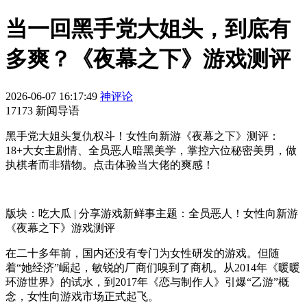
当一回黑手党大姐头，到底有
多爽？《夜幕之下》游戏测评
2026-06-07 16:17:49
神评论
17173 新闻导语
黑手党大姐头复仇权斗！女性向新游《夜幕之下》测评：
18+大女主剧情、全员恶人暗黑美学，掌控六位秘密美男，做
执棋者而非猎物。点击体验当大佬的爽感！
版块：吃大瓜 | 分享游戏新鲜事主题：全员恶人！女性向新游
《夜幕之下》游戏测评
在二十多年前，国内还没有专门为女性研发的游戏。但随
着“她经济”崛起，敏锐的厂商们嗅到了商机。从2014年《暖暖
环游世界》的试水，到2017年《恋与制作人》引爆“乙游”概
念，女性向游戏市场正式起飞。