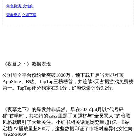
角色扮演, 女性向
查看更多
立即下载
《夜幕之下》数据表现
公测前全平台预约量突破1000万，预下载开启当天即登顶
AppStore、B站、TapTap三榜榜首，并连续3天占据游戏免费榜
第一。TapTap评分稳定在9.1分，好游快爆评分9.2分。
《夜幕之下》的爆发并非偶然。早在2025年4月以“代号砰
砰”首曝时，其独特的西西里黑手党题材与“全员恶人”的暗黑
风格就吸引了大量关注。小红书相关话题浏览量超1亿，B站
定档PV播放量超800万，这些数据印证了市场对差异化女性向
内容的渴求。