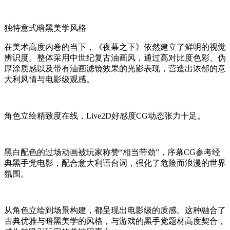
独特意式暗黑美学风格
在美术高度内卷的当下，《夜幕之下》依然建立了鲜明的视觉
辨识度。整体采用中世纪复古油画风，通过高对比度色彩、伪
厚涂质感以及带有油画滤镜效果的光影表现，营造出浓郁的意
大利风情与电影级观感。
角色立绘精致度在线，Live2D好感度CG动态张力十足。
黑白配色的过场动画被玩家称赞“相当带劲”，序幕CG参考经
典黑手党电影，配合意大利语台词，强化了危险而浪漫的世界
氛围。
从角色立绘到场景构建，都呈现出电影级的质感。这种融合了
古典优雅与暗黑美学的风格，与游戏的黑手党题材高度契合，