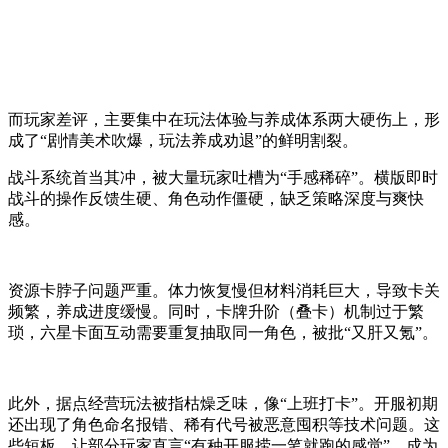
而玩家差评，主要集中在玩法体验与养成体系两大硬伤上，形
成了“剧情美术吹爆，玩法养成劝退”的鲜明割裂。
战斗系统首当其冲，被大量玩家吐槽为“手感稀碎”。横版即时
战斗的操作反馈生硬、角色动作僵硬，缺乏策略深度与爽快
感。
资源卡脖子问题严重。体力恢复慢但材料消耗巨大，导致卡关
频繁，养成进度缓慢。同时，卡牌升阶（叠卡）机制过于繁
琐，六星卡面互动需要重复抽取同一角色，被批“又肝又氪”。
此外，据点经营玩法被指枯燥乏味，像“上班打卡”。开服初期
还出现了角色命名报错、稀有代号被恶意囤积等技术问题。这
些短板，让部分玩家直言“有种开服捞一笔就跑的感觉”，成为