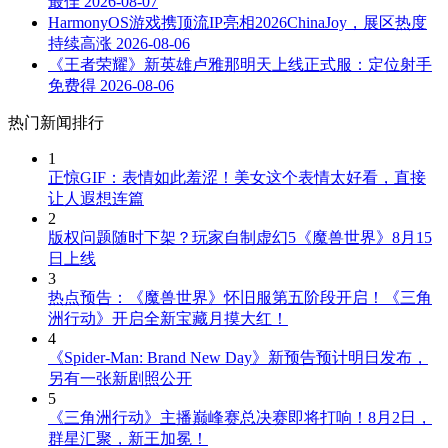
最佳
2026-08-07
HarmonyOS游戏携顶流IP亮相2026ChinaJoy，展区热度
持续高涨
2026-08-06
《王者荣耀》新英雄卢雅那明天上线正式服：定位射手
免费得
2026-08-06
热门新闻排行
1
正惊GIF：表情如此羞涩！美女这个表情太好看，直接
让人遐想连篇
2
版权问题随时下架？玩家自制虚幻5《魔兽世界》8月15
日上线
3
热点预告：《魔兽世界》怀旧服第五阶段开启！《三角
洲行动》开启全新宝藏月摸大红！
4
《Spider-Man: Brand New Day》新预告预计明日发布，
另有一张新剧照公开
5
《三角洲行动》主播巅峰赛总决赛即将打响！8月2日，
群星汇聚，新王加冕！