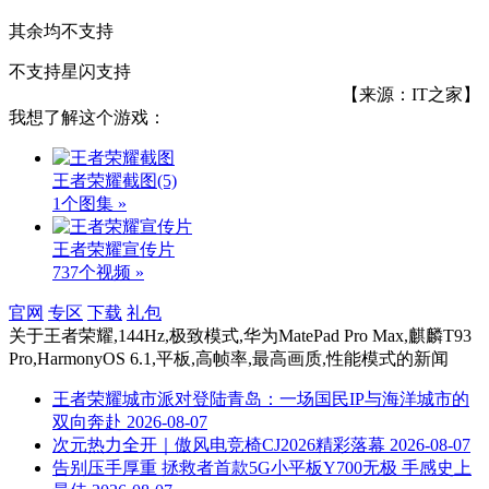
其余均不支持
不支持星闪支持
【来源：IT之家】
我想了解这个游戏：
王者荣耀截图
(5)
1个图集 »
王者荣耀宣传片
737个视频 »
官网
专区
下载
礼包
关于
王者荣耀,144Hz,极致模式,华为MatePad Pro Max,麒麟T93
Pro,HarmonyOS 6.1,平板,高帧率,最高画质,性能模式
的新闻
王者荣耀城市派对登陆青岛：一场国民IP与海洋城市的
双向奔赴
2026-08-07
次元热力全开｜傲风电竞椅CJ2026精彩落幕
2026-08-07
告别压手厚重 拯救者首款5G小平板Y700无极 手感史上