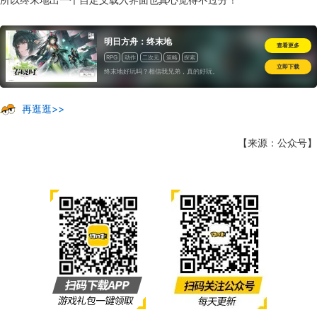
明日方舟：终末地
查看更多
RPG
动作
二次元
策略
探索
立即下载
终末地好玩吗？相信我兄弟，真的好玩。
再逛逛>>
【来源：公众号】