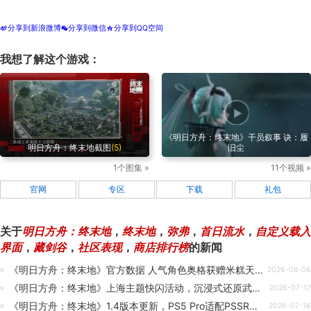
分享到新浪微博
分享到微信
分享到QQ空间
t
w
z
我想了解这个游戏：
《明日方舟：终末地》干员叙事 诀：履
明日方舟：终末地截图
(5)
旧尘
1个图集 »
11个视频 »
官网
专区
下载
礼包
关于
明日方舟：终末地
，
终末地
，
弥弗
，
首日流水
，
自定义载入
界面
，
藏剑谷
，
社区表现
，
商店排行榜
的新闻
《明日方舟：终末地》官方数据 人气角色奥格获赠米糕天文数字
2026-08-06
《明日方舟：终末地》上海主题快闪活动，沉浸式还原武陵城场景彩蛋
2026-07-17
《明日方舟：终末地》1.4版本更新，PS5 Pro适配PSSR超分辨率画质
2026-07-16