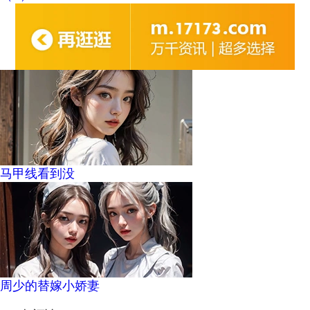
马甲线看到没
周少的替嫁小娇妻