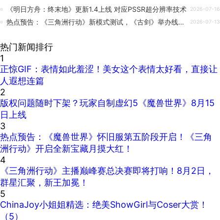
《明日方舟：终末地》更新1.4上线 对应PSSR超分辨率技术
2026-07-16
热点预告：《三角洲行动》新模式测试，《古剑》举办线下试玩
2026-07-13
热门新闻排行
1
正惊GIF：表情如此羞涩！美女这个表情太好看，直接让
人遐想连篇
2
版权问题随时下架？玩家自制虚幻5《魔兽世界》8月15
日上线
3
热点预告：《魔兽世界》怀旧服第五阶段开启！《三角
洲行动》开启全新宝藏月摸大红！
4
《三角洲行动》主播巅峰赛总决赛即将打响！8月2日，
群星汇聚，新王加冕！
5
ChinaJoy小姐姐精选：绝美ShowGirl与Coser大赏！
（5）