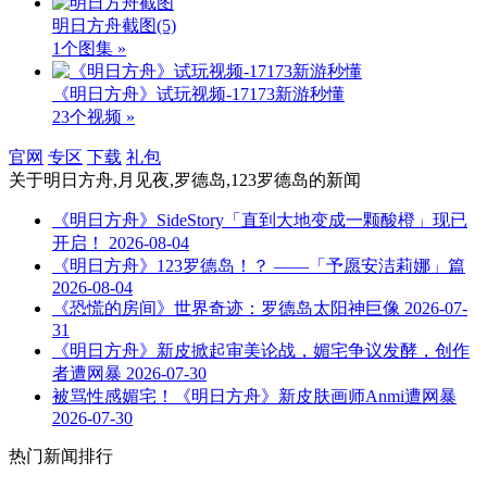
明日方舟截图
(5)
1个图集 »
《明日方舟》试玩视频-17173新游秒懂
23个视频 »
官网
专区
下载
礼包
关于
明日方舟,月见夜,罗德岛,123罗德岛
的新闻
《明日方舟》SideStory「直到大地变成一颗酸橙」现已
开启！
2026-08-04
《明日方舟》123罗德岛！？ ——「予愿安洁莉娜」篇
2026-08-04
《恐慌的房间》世界奇迹：罗德岛太阳神巨像
2026-07-
31
《明日方舟》新皮掀起审美论战，媚宅争议发酵，创作
者遭网暴
2026-07-30
被骂性感媚宅！《明日方舟》新皮肤画师Anmi遭网暴
2026-07-30
热门新闻排行