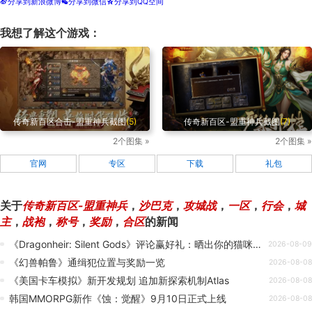
分享到新浪微博
分享到微信
分享到QQ空间
t
w
z
我想了解这个游戏：
传奇新百区合击-盟重神兵截图
(5)
传奇新百区-盟重神兵截图
(7)
2个图集 »
2个图集 »
官网
专区
下载
礼包
关于
传奇新百区-盟重神兵
，
沙巴克
，
攻城战
，
一区
，
行会
，
城
主
，
战袍
，
称号
，
奖励
，
合区
的新闻
《Dragonheir: Silent Gods》评论赢好礼：晒出你的猫咪主子！
2026-08-09
《幻兽帕鲁》通缉犯位置与奖励一览
2026-08-08
《美国卡车模拟》新开发规划 追加新探索机制Atlas
2026-08-08
韩国MMORPG新作《蚀：觉醒》9月10日正式上线
2026-08-08