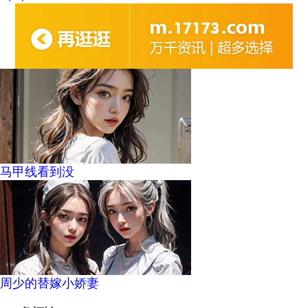
马甲线看到没
周少的替嫁小娇妻