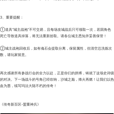
3、重要提醒：
①道具“城主战袍”不可交易，且每场攻城战后只可领取一次，若因角色
死亡导致道具掉落，将无法重新拾取。请各位城主悉知并妥善保管！
②城主战袍回收后，如有魂石会提取分离，保留属性，但清空总洗炼次
数，请玩家留意。
再次感谢所有参战行会的全力以赴，正是你们的拼搏，铸就了这场史诗级
的对决。下一场战斗的号角已经吹响，沙城之巅，烽火再燃！让我们以热
血为墨，续写玛法大陆不朽的传奇！
《传奇新百区-盟重神兵》