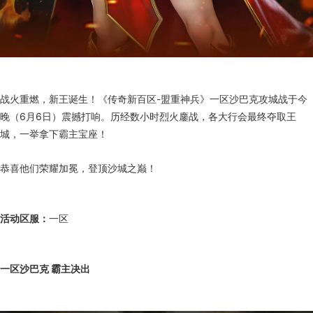
战火重燃，新王诞生！《传奇新百区-盟重神兵》一区沙巴克攻城战于今
晚（6月6日）震撼打响。历经数小时烈火鏖战，各大行会最终夺取王
城，一举拿下霸主宝座！
恭喜他们荣耀加冕，登顶沙城之巅！
活动区服：
一区
一区沙巴克 霸主决出