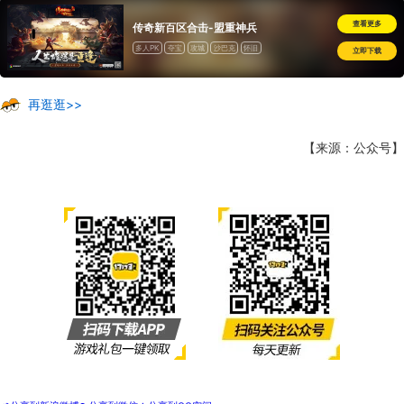
查看更多
传奇新百区合击-盟重神兵
多人PK
夺宝
攻城
沙巴克
怀旧
立即下载
再逛逛>>
【来源：公众号】