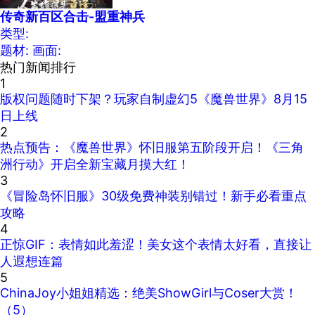
传奇新百区合击-盟重神兵
类型:
题材:
画面:
热门新闻排行
1
版权问题随时下架？玩家自制虚幻5《魔兽世界》8月15
日上线
2
热点预告：《魔兽世界》怀旧服第五阶段开启！《三角
洲行动》开启全新宝藏月摸大红！
3
《冒险岛怀旧服》30级免费神装别错过！新手必看重点
攻略
4
正惊GIF：表情如此羞涩！美女这个表情太好看，直接让
人遐想连篇
5
ChinaJoy小姐姐精选：绝美ShowGirl与Coser大赏！
（5）