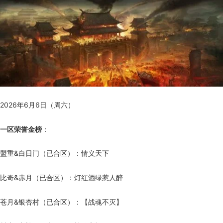
2026年6月6日（周六）
一区荣誉金榜
：
盟重&白日门（已合区）：情义天下
比奇&赤月（已合区）：灯红酒绿惹人醉
苍月&银杏村（已合区）：【战魂不灭】