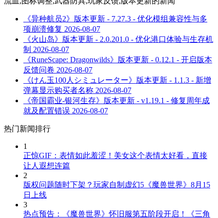
流血,图标调整,武器防具,玩家反馈,版本更新
的新闻
《异种航员2》版本更新 - 7.27.3 - 优化模组兼容性与多
项崩溃修复
2026-08-07
《火山岛》版本更新 - 2.0.201.0 - 优化港口体验与生存机
制
2026-08-07
《RuneScape: Dragonwilds》版本更新 - 0.12.1 - 开启版本
反馈问卷
2026-08-07
《けん玉100人シミュレーター》版本更新 - 1.1.3 - 新增
弹幕显示购买者名称
2026-08-07
《帝国霸业-银河生存》版本更新 - v1.19.1 - 修复周年成
就及配置错误
2026-08-07
热门新闻排行
1
正惊GIF：表情如此羞涩！美女这个表情太好看，直接
让人遐想连篇
2
版权问题随时下架？玩家自制虚幻5《魔兽世界》8月15
日上线
3
热点预告：《魔兽世界》怀旧服第五阶段开启！《三角