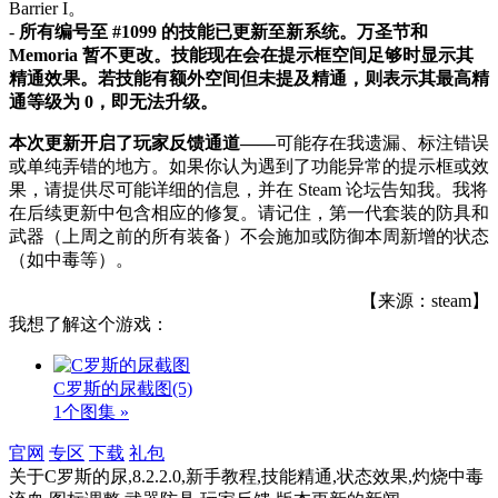
Barrier I。
-
所有编号至 #1099 的技能已更新至新系统。万圣节和
Memoria 暂不更改。技能现在会在提示框空间足够时显示其
精通效果。若技能有额外空间但未提及精通，则表示其最高精
通等级为 0，即无法升级。
本次更新开启了玩家反馈通道——
可能存在我遗漏、标注错误
或单纯弄错的地方。如果你认为遇到了功能异常的提示框或效
果，请提供尽可能详细的信息，并在 Steam 论坛告知我。我将
在后续更新中包含相应的修复。请记住，第一代套装的防具和
武器（上周之前的所有装备）不会施加或防御本周新增的状态
（如中毒等）。
【来源：steam】
我想了解这个游戏：
C罗斯的尿截图
(5)
1个图集 »
官网
专区
下载
礼包
关于
C罗斯的尿,8.2.2.0,新手教程,技能精通,状态效果,灼烧中毒