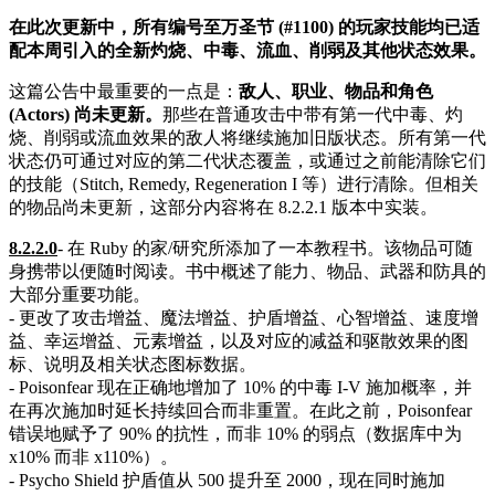
在此次更新中，所有编号至万圣节 (#1100) 的玩家技能均已适
配本周引入的全新灼烧、中毒、流血、削弱及其他状态效果。
这篇公告中最重要的一点是：
敌人、职业、物品和角色
(Actors) 尚未更新。
那些在普通攻击中带有第一代中毒、灼
烧、削弱或流血效果的敌人将继续施加旧版状态。所有第一代
状态仍可通过对应的第二代状态覆盖，或通过之前能清除它们
的技能（Stitch, Remedy, Regeneration I 等）进行清除。但相关
的物品尚未更新，这部分内容将在 8.2.2.1 版本中实装。
8.2.2.0
- 在 Ruby 的家/研究所添加了一本教程书。该物品可随
身携带以便随时阅读。书中概述了能力、物品、武器和防具的
大部分重要功能。
- 更改了攻击增益、魔法增益、护盾增益、心智增益、速度增
益、幸运增益、元素增益，以及对应的减益和驱散效果的图
标、说明及相关状态图标数据。
- Poisonfear 现在正确地增加了 10% 的中毒 I-V 施加概率，并
在再次施加时延长持续回合而非重置。在此之前，Poisonfear
错误地赋予了 90% 的抗性，而非 10% 的弱点（数据库中为
x10% 而非 x110%）。
- Psycho Shield 护盾值从 500 提升至 2000，现在同时施加