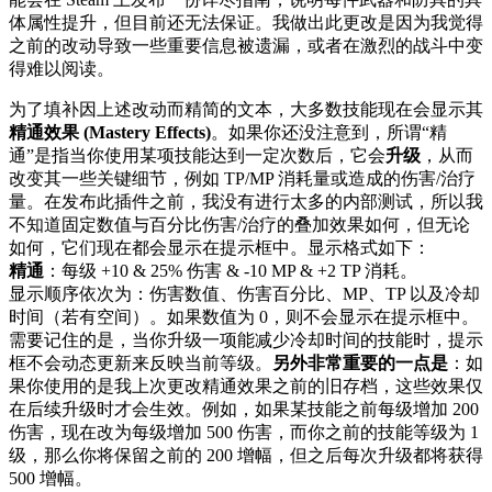
体属性提升，但目前还无法保证。我做出此更改是因为我觉得
之前的改动导致一些重要信息被遗漏，或者在激烈的战斗中变
得难以阅读。
为了填补因上述改动而精简的文本，大多数技能现在会显示其
精通效果 (Mastery Effects)
。如果你还没注意到，所谓“精
通”是指当你使用某项技能达到一定次数后，它会
升级
，从而
改变其一些关键细节，例如 TP/MP 消耗量或造成的伤害/治疗
量。在发布此插件之前，我没有进行太多的内部测试，所以我
不知道固定数值与百分比伤害/治疗的叠加效果如何，但无论
如何，它们现在都会显示在提示框中。显示格式如下：
精通
：每级 +10 & 25% 伤害 & -10 MP & +2 TP 消耗。
显示顺序依次为：伤害数值、伤害百分比、MP、TP 以及冷却
时间（若有空间）。如果数值为 0，则不会显示在提示框中。
需要记住的是，当你升级一项能减少冷却时间的技能时，提示
框不会动态更新来反映当前等级。
另外非常重要的一点是
：如
果你使用的是我上次更改精通效果之前的旧存档，这些效果仅
在后续升级时才会生效。例如，如果某技能之前每级增加 200
伤害，现在改为每级增加 500 伤害，而你之前的技能等级为 1
级，那么你将保留之前的 200 增幅，但之后每次升级都将获得
500 增幅。