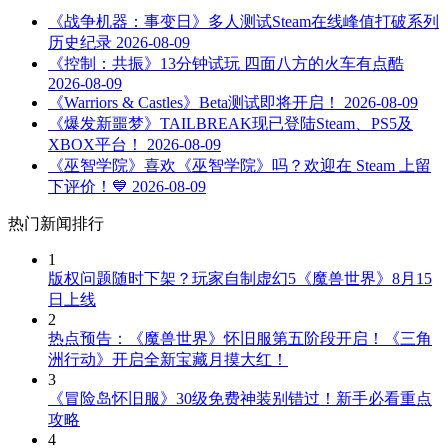
《战争机器：事变日》多人测试Steam在线峰值打破系列
历史纪录
2026-08-09
《控制：共振》13分钟试玩 四面八方的火车有点酷
2026-08-09
《Warriors & Castles》Beta测试即将开启！
2026-08-09
《爆发新噩梦》TAILBREAK现已登陆Steam、PS5及
XBOX平台！
2026-08-09
《巫智学院》喜欢《巫智学院》吗？欢迎在 Steam 上留
下评价！💙
2026-08-09
热门新闻排行
1
版权问题随时下架？玩家自制虚幻5《魔兽世界》8月15
日上线
2
热点预告：《魔兽世界》怀旧服第五阶段开启！《三角
洲行动》开启全新宝藏月摸大红！
3
《冒险岛怀旧服》30级免费神装别错过！新手必看重点
攻略
4