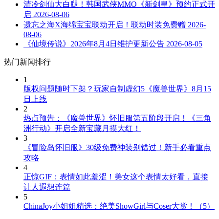
清冷剑仙大白腿！韩国武侠MMO《新剑皇》预约正式开
启
2026-08-06
遗忘之海X海绵宝宝联动开启！联动时装免费赠
2026-
08-06
《仙境传说》2026年8月4日维护更新公告
2026-08-05
热门新闻排行
1
版权问题随时下架？玩家自制虚幻5《魔兽世界》8月15
日上线
2
热点预告：《魔兽世界》怀旧服第五阶段开启！《三角
洲行动》开启全新宝藏月摸大红！
3
《冒险岛怀旧服》30级免费神装别错过！新手必看重点
攻略
4
正惊GIF：表情如此羞涩！美女这个表情太好看，直接
让人遐想连篇
5
ChinaJoy小姐姐精选：绝美ShowGirl与Coser大赏！（5）