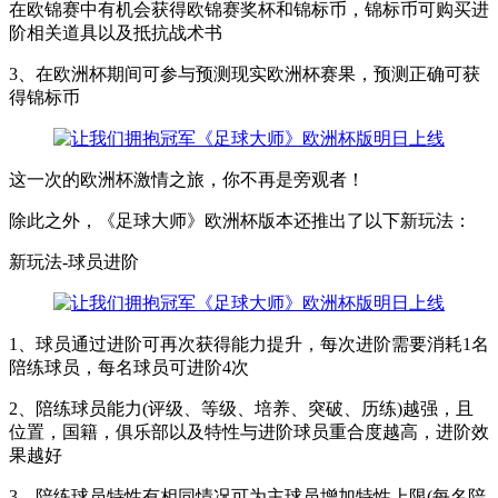
在欧锦赛中有机会获得欧锦赛奖杯和锦标币，锦标币可购买进
阶相关道具以及抵抗战术书
3、在欧洲杯期间可参与预测现实欧洲杯赛果，预测正确可获
得锦标币
这一次的欧洲杯激情之旅，你不再是旁观者！
除此之外，《足球大师》欧洲杯版本还推出了以下新玩法：
新玩法-球员进阶
1、球员通过进阶可再次获得能力提升，每次进阶需要消耗1名
陪练球员，每名球员可进阶4次
2、陪练球员能力(评级、等级、培养、突破、历练)越强，且
位置，国籍，俱乐部以及特性与进阶球员重合度越高，进阶效
果越好
3、陪练球员特性有相同情况可为主球员增加特性上限(每名陪