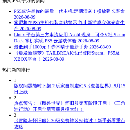
抽奖,PS5,手办
的新闻
PS5或许是你的最后一代主机:定期清灰！横放延长寿命
2026-08-09
索尼将在PS5主机包装盒贴警示 终止新游戏实体光盘生
产
2026-08-09
Linux 平台第三方串流应用 Asobi 现身，可令V社 Steam
Deck 掌机实现 PS5 云游戏体验
2026-08-09
最低到手1000元！赤木晴子最新手办
2026-08-09
《爆发新噩梦》TAILBREAK现已登陆Steam、PS5及
XBOX平台！
2026-08-09
热门新闻排行
1
版权问题随时下架？玩家自制虚幻5《魔兽世界》8月15
日上线
2
热点预告：《魔兽世界》怀旧服第五阶段开启！《三角
洲行动》开启全新宝藏月摸大红！
3
《冒险岛怀旧服》30级免费神装别错过！新手必看重点
攻略