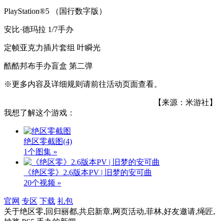
PlayStation®5 （国行数字版）
安比·德玛拉 1/7手办
定帧亚克力插片套组 叶瞬光
酷酷邦布手办盲盒 第二弹
※更多内容及详细规则请前往活动页面查看。
【来源：米游社】
我想了解这个游戏：
绝区零截图
(4)
1个图集 »
《绝区零》2.6版本PV | 旧梦的安可曲
20个视频 »
官网
专区
下载
礼包
关于
绝区零,回归丽都,共启新章,网页活动,菲林,好友邀请,绳匠,