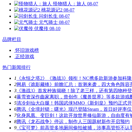
怪物猎人：旅人
08-07
桃花源记2
08-07
问剑长生
08-07
元气骑士
08-07
伏魔传
08-10
品牌栏目
怀旧游戏榜
正经游戏
热门新闻排行
1
《永恒之塔2》《激战3》领衔！NC携多款新游参加科隆
2
网易《诡影藏锋》前瞻汇总：首测来袭，四大角色阵容
3
《激战3》首发种族揭晓！除了老三样，还有第四物种
4
暴雪资深作曲家离职，曾创作《魔兽世界》等多款游戏
5
清冷剑仙大白腿！韩国武侠MMO《新剑皇》预约正式
6
腾讯《全境封锁：曙光》现已登陆Steam，首日好评率仅3
7
化身凤凰、变巨剑！这款开放世界修仙新游，自由度有
8
腾讯《龙石战争》停运，制作人三国题材新作开启预约
9
《宝可梦》前高管多地厕间偷拍被捕，涉事高管拒不认