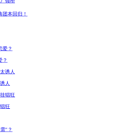
主》领衔
典团本回归！
爱？
诱人
猖狂
需"？