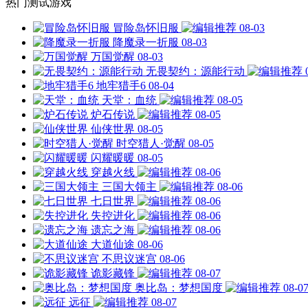
热门测试游戏
冒险岛怀旧服
08-03
降魔录一折服
08-03
万国觉醒
08-03
无畏契约：源能行动
地牢猎手6
08-04
天堂：血统
08-05
炉石传说
08-05
仙侠世界
08-05
时空猎人·觉醒
08-05
闪耀暖暖
08-05
穿越火线
08-06
三国大领主
08-06
七日世界
08-06
失控进化
08-06
遗忘之海
08-06
大道仙途
08-06
不思议迷宫
08-06
诡影藏锋
08-07
奥比岛：梦想国度
08-0
远征
08-07