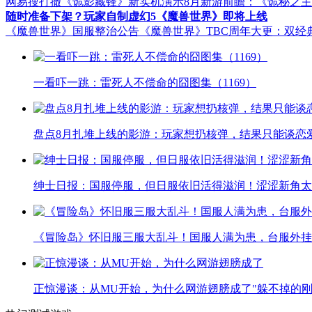
网易搜打撤《诡影藏锋》新实机演示
8月新游前瞻：《诡秘之
随时准备下架？玩家自制虚幻5《魔兽世界》即将上线
《魔兽世界》国服整治公告
《魔兽世界》TBC周年大更：双经
一看吓一跳：雷死人不偿命的囧图集（1169）
盘点8月扎堆上线的影游：玩家想扔核弹，结果只能谈恋
绅士日报：国服停服，但日服依旧活得滋润！涩涩新角太
《冒险岛》怀旧服三服大乱斗！国服人满为患，台服外挂
正惊漫谈：从MU开始，为什么网游翅膀成了"躲不掉的刚