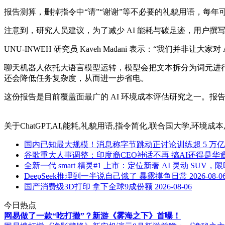
报告测算，删掉指令中“请”“谢谢”等不必要的礼貌用语，每年可节
注意到，研究人员建议，为了减少 AI 能耗与碳足迹，用户撰
UNU-INWEH 研究员 Kaveh Madani 表示：“我们并非
聊天机器人依托大语言模型运转，模型会把文本拆分为词元进行运
还会降低任务复杂度，从而进一步省电。
这份报告是目前覆盖面最广的 AI 环境成本评估研究之一。报
关于
ChatGPT,AI,能耗,礼貌用语,指令简化,联合国大学,环境成本
国内已知最大规模！消息称字节跳动正讨论训练超 5 万
谷歌重大人事调整：印度裔CEO神话不再 搞AI还得是华
全新一代 smart 精灵#1 上市：定位新奢 AI 灵动 SUV，限时 14
DeepSeek推理到一半说自己饿了 暴露摸鱼日常
2026-08-0
国产消费级3D打印 拿下全球9成份额
2026-08-06
今日热点
网易做了一款“吃打撤”？新游《雾海之下》首曝！