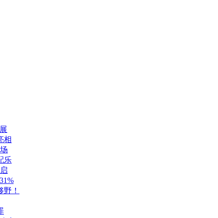
展
亮相
登场
配乐
开启
1%
够野！
罪