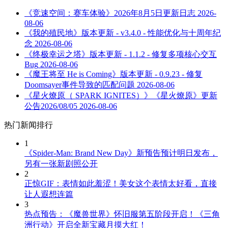
《竞速空间：赛车体验》2026年8月5日更新日志
2026-
08-06
《我的殖民地》版本更新 - v3.4.0 - 性能优化与十周年纪
念
2026-08-06
《终极幸运之塔》版本更新 - 1.1.2 - 修复多项核心交互
Bug
2026-08-06
《魔王将至 He is Coming》版本更新 - 0.9.23 - 修复
Doomsayer事件导致的匹配问题
2026-08-06
《星火燎原（ SPARK IGNITES）》《星火燎原》更新
公告2026/08/05
2026-08-06
热门新闻排行
1
《Spider-Man: Brand New Day》新预告预计明日发布，
另有一张新剧照公开
2
正惊GIF：表情如此羞涩！美女这个表情太好看，直接
让人遐想连篇
3
热点预告：《魔兽世界》怀旧服第五阶段开启！《三角
洲行动》开启全新宝藏月摸大红！