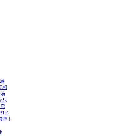
展
亮相
登场
配乐
开启
1%
够野！
罪