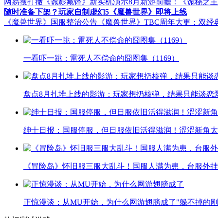
网易搜打撤《诡影藏锋》新实机演示
8月新游前瞻：《诡秘之
随时准备下架？玩家自制虚幻5《魔兽世界》即将上线
《魔兽世界》国服整治公告
《魔兽世界》TBC周年大更：双经
一看吓一跳：雷死人不偿命的囧图集（1169）
盘点8月扎堆上线的影游：玩家想扔核弹，结果只能谈恋
绅士日报：国服停服，但日服依旧活得滋润！涩涩新角太
《冒险岛》怀旧服三服大乱斗！国服人满为患，台服外挂
正惊漫谈：从MU开始，为什么网游翅膀成了"躲不掉的刚