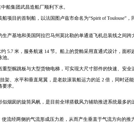
船在中船集团武昌造船厂顺利下水。
法国图卢兹市命名为“Spirit of Toulouse”，同系列另外两艘船
的生产基地和美国阿拉巴马州莫比勒的单通道飞机总装线之间跨
水约 5.7 米，服务航速 14 节。船上的货舱采用直通式设计，面积超
泳池。
括重型艉跳板与大型货物电梯，可实现大尺寸部件的快速、安全
机挂架、水平和垂直尾翼，是老款滚装船运力的近 2 倍，同时还
格要求。
形似烟囱的旋筒风帆，是目前全球搭载风力辅助推进系统最多的滚装
，使流经两侧的气流形成压力差，从而产生垂直于气流方向的推力，