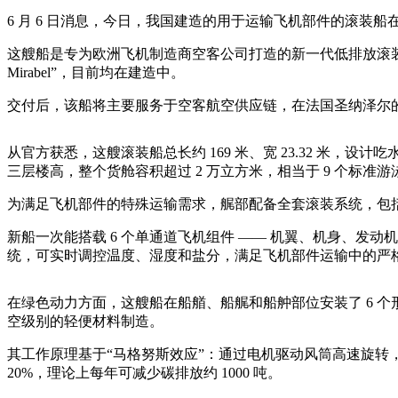
6 月 6 日消息，今日，我国建造的用于运输飞机部件的滚装
这艘船是专为欧洲飞机制造商空客公司打造的新一代低排放滚装船项目的首制船，以
Mirabel”，目前均在建造中。
交付后，该船将主要服务于空客航空供应链，在法国圣纳泽尔
从官方获悉，这艘滚装船总长约 169 米、宽 23.32 米，设计吃
三层楼高，整个货舱容积超过 2 万立方米，相当于 9 个标准游
为满足飞机部件的特殊运输需求，艉部配备全套滚装系统，包
新船一次能搭载 6 个单通道飞机组件 —— 机翼、机身、发动
统，可实时调控温度、湿度和盐分，满足飞机部件运输中的严
在绿色动力方面，这艘船在船艏、船艉和船舯部位安装了 6 个
空级别的轻便材料制造。
其工作原理基于“马格努斯效应”：通过电机驱动风筒高速旋转
20%，理论上每年可减少碳排放约 1000 吨。