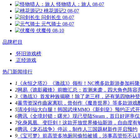
怪物猎人：旅人
08-07
桃花源记2
08-07
问剑长生
08-07
元气骑士
08-07
伏魔传
08-10
品牌栏目
怀旧游戏榜
正经游戏
热门新闻排行
1
《永恒之塔2》《激战3》领衔！NC携多款新游参加科隆
2
网易《诡影藏锋》前瞻汇总：首测来袭，四大角色阵容
3
《激战3》首发种族揭晓！除了老三样，还有第四物种
4
暴雪资深作曲家离职，曾创作《魔兽世界》等多款游戏
5
清冷剑仙大白腿！韩国武侠MMO《新剑皇》预约正式
6
腾讯《全境封锁：曙光》现已登陆Steam，首日好评率仅3
7
化身凤凰、变巨剑！这款开放世界修仙新游，自由度有
8
腾讯《龙石战争》停运，制作人三国题材新作开启预约
9
《宝可梦》前高管多地厕间偷拍被捕，涉事高管拒不认