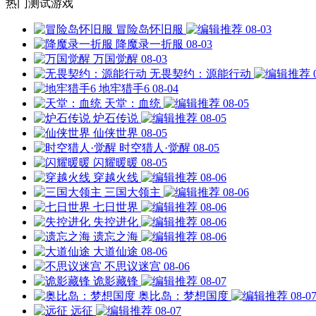
热门测试游戏
冒险岛怀旧服
08-03
降魔录一折服
08-03
万国觉醒
08-03
无畏契约：源能行动
地牢猎手6
08-04
天堂：血统
08-05
炉石传说
08-05
仙侠世界
08-05
时空猎人·觉醒
08-05
闪耀暖暖
08-05
穿越火线
08-06
三国大领主
08-06
七日世界
08-06
失控进化
08-06
遗忘之海
08-06
大道仙途
08-06
不思议迷宫
08-06
诡影藏锋
08-07
奥比岛：梦想国度
08-0
远征
08-07