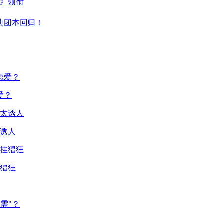
主》领衔
典团本回归！
爱？
诱人
猖狂
需"？