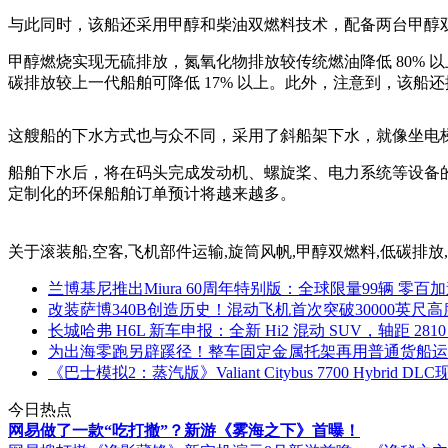
与此同时，该船还采用甲醇和柴油双燃料技术，配备两台甲醇
甲醇燃烧实现无硫排放，氮氧化物排放较传统燃油降低 80% 以
碳排放较上一代船舶可降低 17% 以上。此外，注意到，该船
这艘船的下水方式也与众不同，采用了斜船架下水，就像坐电
船舶下水后，将在码头完成发动机、螺旋桨、电力系统等设备的功
定制化的环保船舶订单预计将越来越多。
关于
滚装船,空客,飞机部件运输,旋筒风帆,甲醇双燃料,低碳排放,武昌造船厂
兰博基尼推出Miura 60周年特别版：全球限量99辆 零百加
改装萨博340B创造历史！混动飞机首次突破30000英尺高
长城哈弗 H6L 新车申报：全新 Hi2 混动 SUV，轴距 2810
为出海零跑另辟蹊径！整车固定金属托架再用普通货船运
《巴士模拟2：蒸汽版》Valiant Citybus 7700 Hybrid D
今日热点
网易做了一款“吃打撤”？新游《雾海之下》首曝！