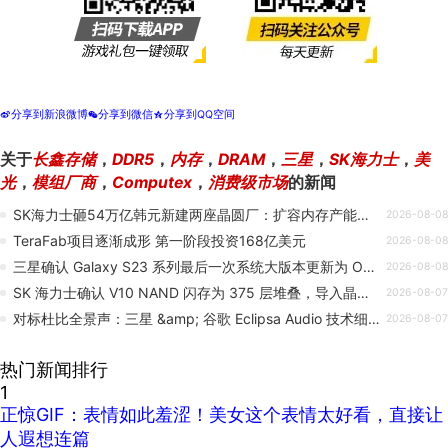
分享到新浪微博
分享到微信
分享到QQ空间
t
w
z
关于
长鑫存储
，
DDR5
，
内存
，
DRAM
，
三星
，
SK海力士
，
美
光
，
模组厂商
，
Computex
，
消费级市场
的新闻
SK海力士砸54万亿韩元新建两座晶圆厂：扩容内存产能！最快2028年投产
2026-08-08
TeraFab项目逐渐成形 第一阶段投资168亿美元
2026-08-08
三星确认 Galaxy S23 系列最后一次系统大版本更新为 One UI 9.0
2026-08-08
SK 海力士确认 V10 NAND 闪存为 375 层堆叠，导入晶圆键合技术
2026-08-07
对标杜比全景声：三星 &amp; 谷歌 Eclipsa Audio 技术细节曝光，原生支持 5.1.2/7.1.4 声道、未来可自定义音频元素
2026-08-07
热门新闻排行
1
正惊GIF：表情如此羞涩！美女这个表情太好看，直接让
人遐想连篇