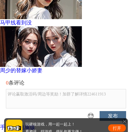
马甲线看到没
周少的替嫁小娇妻
0
条评论
评论赢取激活码/周边等奖励！加群了解详情224611913
发布
玩硬核游戏，用一起一起上！
手机版
|
电脑版
打开
看资讯、找游戏、领礼包更方便！