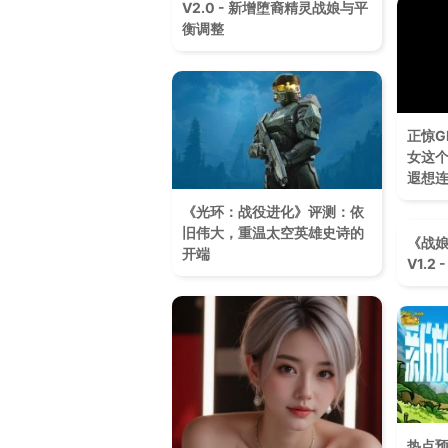
V2.0 - 新增堕裔精灵战娘与平
衡调整
正惊G
女这
遐想
《光环：战役进化》评测：依
旧伟大，重温太空英雄史诗的
《战娘
开端
V1.
热点