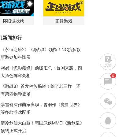
怀旧游戏榜
正经游戏
门新闻排行
《永恒之塔2》《激战3》领衔！NC携多款
新游参加科隆展
反馈
网易《诡影藏锋》前瞻汇总：首测来袭，四
大角色阵容亮相
0
《激战3》首发种族揭晓！除了老三样，还
有第四物种登场
w
暴雪资深作曲家离职，曾创作《魔兽世界》
等多款游戏配乐
q
清冷剑仙大白腿！韩国武侠MMO《新剑皇》
预约正式开启