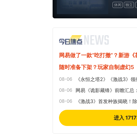
休闲
独立
网易做了一款“吃打撤”？新游
随时准备下架？玩家自制虚幻5
08-06
《永恒之塔2》《激战3》领
08-06
网易《诡影藏锋》前瞻汇总
08-06
《激战3》首发种族揭晓！
进入 171