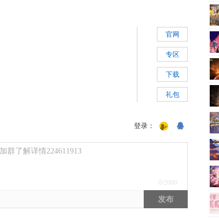
官网
专区
下载
礼包
登录：
了解详情224611913
0
/2000
发布