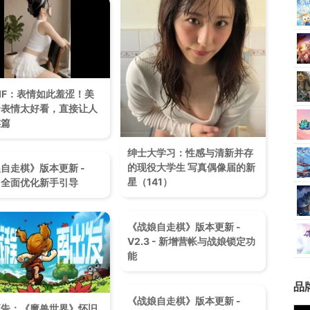
IF：表情如此羞涩！美
个表情太好看，直接让人
连篇
绅士大学习：性感与清新并存
的现役大学生 写真偶像届的新
自走棋》版本更新 -
星（141）
2 - 全面优化新手引导
《战娘自走棋》版本更新 -
V2.3 - 新增营帐与战娘锁定功
能
品
《战娘自走棋》版本更新 -
预告：《魔兽世界》怀旧