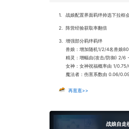
战娘配置界面羁绊帅选下拉框
阵营经验获取率翻倍
增强部分羁绊羁绊
兽娘：增加随机1/2/4名兽娘80%
精灵：增幅由(攻击/防御) 2/6 ->
女神：女神祝福概率由 1/0.75/0.55
魔法者：伤害系数由 0.06/0.09/0.1
再逛逛>>
战娘自走