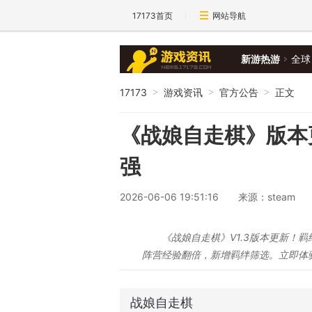
17173首页
网站导航
新游热游
全球
17173
游戏资讯
官方公告
正文
>
>
>
《战娘自走棋》版本更新
强
2026-06-06 19:51:16
来源：steam
《战娘自走棋》V1.3版本更新！
阵营经验翻倍，新增羁绊筛选。立即体
战娘自走棋