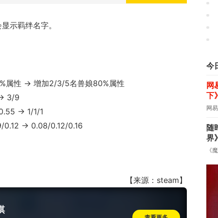
会显示羁绊名字。
今
属性 -> 增加2/3/5名兽娘80%属性
网
下
 3/9
网易
 -> 1/1/1
2 -> 0.08/0.12/0.16
随
界
《魔
【来源：steam】
棋
查看更多