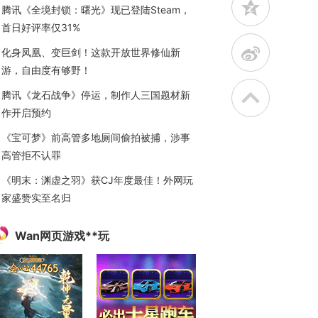
z
腾讯《全境封锁：曙光》现已登陆Steam，
首日好评率仅31%
t
化身凤凰、变巨剑！这款开放世界修仙新
游，自由度有够野！
腾讯《龙石战争》停运，制作人三国题材新
作开启预约
《宝可梦》前高管多地厕间偷拍被捕，涉事
高管拒不认罪
《明末：渊虚之羽》获CJ年度最佳！外网玩
家盛赞实至名归
Wan网页游戏**玩