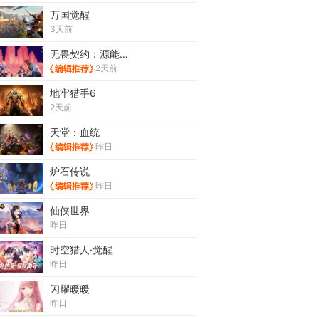
万国觉醒
3天前
无畏契约：源能行动
2天前
地牢猎手6
2天前
天堂：血统
昨日
炉石传说
昨日
仙侠世界
昨日
时空猎人·觉醒
昨日
闪耀暖暖
昨日