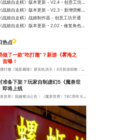
《战娘自走棋》版本更新 - V2.4 - 创意工坊功能修复与开放
《战娘自走棋》版本更新 - V2.3 - 新增营帐与战娘锁定功能
《战娘自走棋》战娘制作器 - 创意工坊开通
《战娘自走棋》版本更新 - 2.02 - 修复角色互殴崩溃与圣物Bug
日热点
易做了一款“吃打撤”？新游《雾海之
》首曝！
搜打撤《诡影藏锋》新实机演示
8月新游前瞻：《诡秘之主》领衔
时准备下架？玩家自制虚幻5《魔兽世
》即将上线
兽世界》国服整治公告
《魔兽世界》TBC周年大更：双经典团本回归！