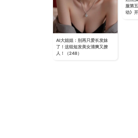
服第
动》
AI大姐姐：别再只爱长发妹
了！这组短发美女清爽又撩
人！（248）