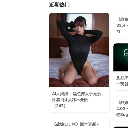
近期热门
《战娘
V2.
放
头好痒
一玩
AI大姐姐： 黑色撩人于无形，
性感到让人移不开眼！​
《战娘
（247）
2.0
物Bug
《战娘自走棋》版本更新 -