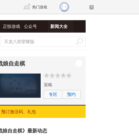
热门游戏
正惊游戏
公众号
新闻大全
DNF
传奇4
剑网3旗舰版
新天龙八部
战娘自走棋
自由
诛仙世界
仙剑世界
策略
专区
预约
预订激活码、礼包
战娘自走棋》最新动态