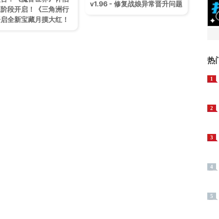
v1.96 - 修复战娘异常晋升问题
五阶段开启！《三角洲行
开启全新宝藏月摸大红！
热
1
2
3
4
5