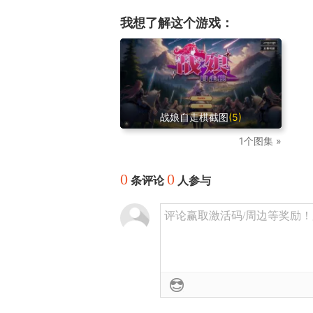
我想了解这个游戏：
战娘自走棋截图
(5)
1个图集 »
0
0
条评论
人参与
评论赢取激活码/周边等奖励！加群