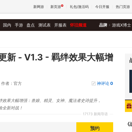
新网游
新页游
礼包/激活码
今日开服
热门页游
国内
手游
盘点
测试表
开服表
怀旧频道
品牌
游戏X博士
魔兽
天堂
 - V1.3 - 羁绊效果大幅增
王权与
作者：官方
神评论
0
羁绊效果大幅增强：兽娘、精灵、女神、魔法者史诗提升，
验全新对战！
17173 新闻导语
《
预约