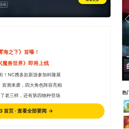
策略
《雾海之下》首曝！
正惊漫谈：从MU开始，为
《魔兽世界》即将上线
什么网游翅膀成了"躲不掉
的刚需"？
衔！NC携多款新游参加科隆展
：首测来袭，四大角色阵容亮相
热
除了老三样，还有第四物种登场
73 首页 · 查看全部要闻
→