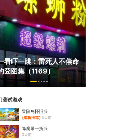
盘点8月扎堆上
一看吓一跳：雷死人不偿命
玩家想扔核弹，
的囧图集（1169）
恋爱？
门测试游戏
冒险岛怀旧服
3天前
降魔录一折服
3天前