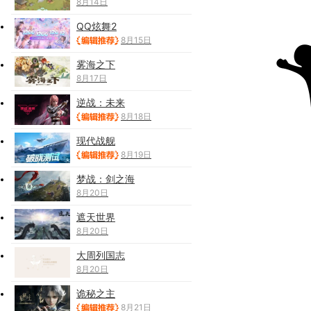
8月14日
QQ炫舞2
8月15日
雾海之下
8月17日
逆战：未来
8月18日
现代战舰
8月19日
梦战：剑之海
8月20日
遮天世界
8月20日
大周列国志
8月20日
诡秘之主
8月21日