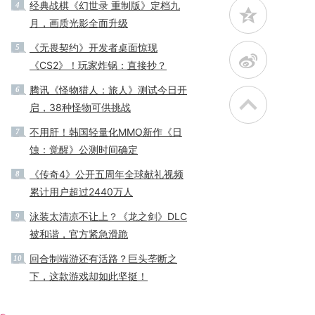
经典战棋《幻世录 重制版》定档九
4
z
月，画质光影全面升级
《无畏契约》开发者桌面惊现
5
t
《CS2》！玩家炸锅：直接抄？
腾讯《怪物猎人：旅人》测试今日开
6
启，38种怪物可供挑战
不用肝！韩国轻量化MMO新作《日
7
蚀：觉醒》公测时间确定
《传奇4》公开五周年全球献礼视频
8
累计用户超过2440万人
泳装太清凉不让上？《龙之剑》DLC
9
被和谐，官方紧急滑跪
回合制端游还有活路？巨头垄断之
10
下，这款游戏却如此坚挺！