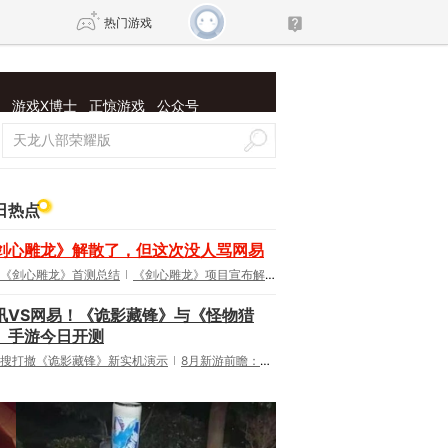
热门游戏
游戏X博士
正惊游戏
公众号
DNF
传奇4
剑网3旗舰版
新天龙八部
日热点
自由
诛仙世界
新仙侠5
剑心雕龙》解散了，但这次没人骂网易
《剑心雕龙》首测总结
《剑心雕龙》项目宣布解散
讯VS网易！《诡影藏锋》与《怪物猎
》手游今日开测
搜打撤《诡影藏锋》新实机演示
8月新游前瞻：《诡秘之主》领衔