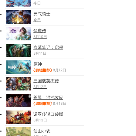
今日
元气骑士
今日
伏魔传
8月10日
盗墓笔记：启程
8月11日
原神
8月12日
三国戏英杰传
8月12日
苍翼：混沌效应
8月13日
诺亚传说口袋版
8月13日
仙山小农