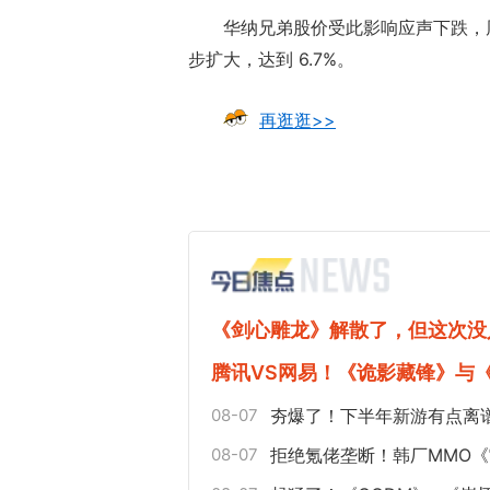
华纳兄弟股价受此影响应声下跌，周
步扩大，达到 6.7%。
再逛逛>>
《剑心雕龙》解散了，但这次没
腾讯VS网易！《诡影藏锋》与
08-07
夯爆了！下半年新游有点离
08-07
拒绝氪佬垄断！韩厂MMO