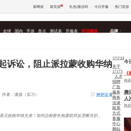
新网游
新页游
礼包/激活码
今日开服
热门页游
全球
国内
手游
盘点
测试表
开服表
怀旧频道
品牌
魔兽
天堂
17173首
今
起诉讼，阻止派拉蒙收购华纳
关于
页
|
王权与
17173
《
|
人才
新
网易
招聘
|
广告
闻
|
腾
服务
|
作者：潞源（实习）
神评论
0
商务
人
新网
洽谈
|
网易
联系
方式
|
游
|
亿美元收购华纳兄弟！加州总检察长炮轰联邦反垄断失职，
客服
中心
|
找游
网站