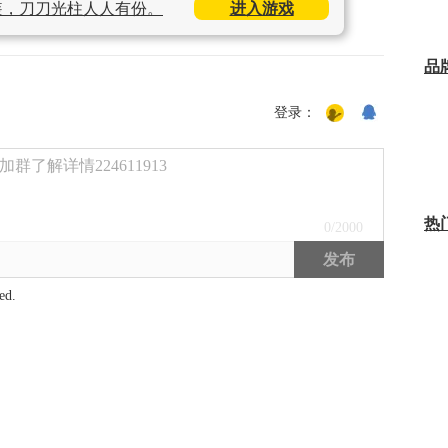
装，刀刀光柱人人有份。
进入游戏
品
登录：
了解详情224611913
热
0
/2000
发布
ed.