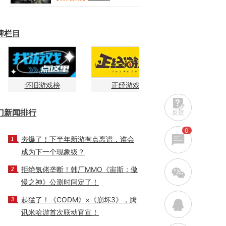
牌栏目
怀旧游戏榜
正经游戏
门新闻排行
反馈
0
夯爆了！下半年新游有点离谱，谁会
1
成为下一个现象级？
拒绝氪佬垄断！韩厂MMO《宙斯：傲
w
2
慢之神》公测时间定了！
起猛了！《CODM》×《崩坏3》，腾
3
q
讯米哈游首次联动官宣！