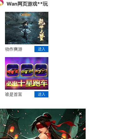
Wan网页游戏**玩
动作爽游
进入
谁是首富
进入
×