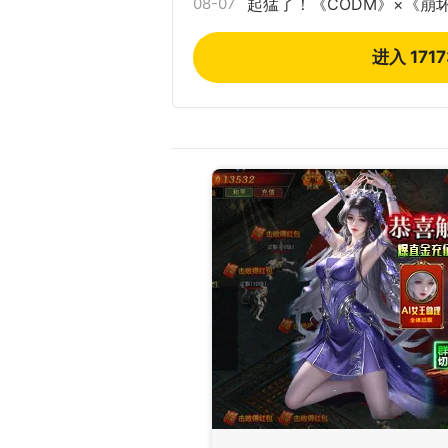
08-07
起猛了！《CODM》×《崩
进入 171