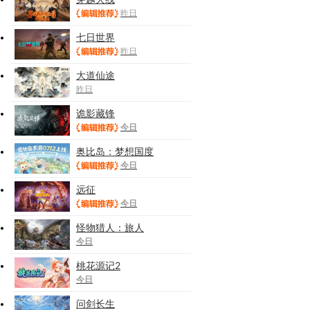
昨日
七日世界
昨日
大道仙途
昨日
诡影藏锋
今日
奥比岛：梦想国度
今日
远征
今日
怪物猎人：旅人
今日
桃花源记2
今日
问剑长生