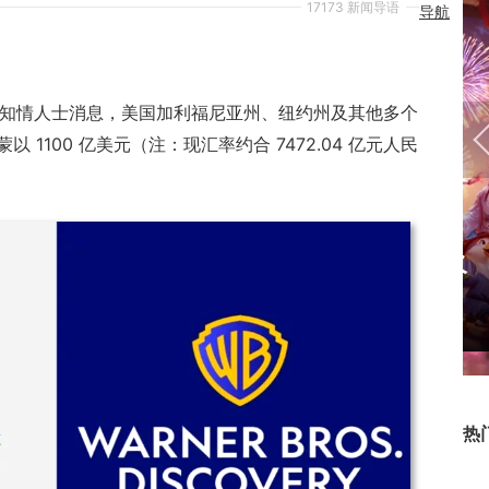
17173 新闻导语
导航
戏
|
小游
戏
|
援引知情人士消息，美国加利福尼亚州、纽约州及其他多个
1100 亿美元（注：现汇率约合 7472.04 亿元人民
社
区
|
视
17周年庆典 争霸赛大区火
频
|
爆开启
博
客
|
下
热
载
|
网页游