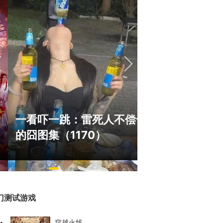
绅士日报：
一看吓一跳：雷死人不偿命
拉爆了！大
的囧图集（1170）
play
门测试游戏
穿越火线