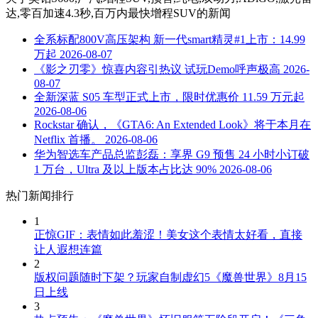
达,零百加速4.3秒,百万内最快增程SUV
的新闻
全系标配800V高压架构 新一代smart精灵#1上市：14.99
万起
2026-08-07
《影之刃零》惊喜内容引热议 试玩Demo呼声极高
2026-
08-07
全新深蓝 S05 车型正式上市，限时优惠价 11.59 万元起
2026-08-06
Rockstar 确认，《GTA6: An Extended Look》将于本月在
Netflix 首播。
2026-08-06
华为智选车产品总监彭磊：享界 G9 预售 24 小时小订破
1 万台，Ultra 及以上版本占比达 90%
2026-08-06
热门新闻排行
1
正惊GIF：表情如此羞涩！美女这个表情太好看，直接
让人遐想连篇
2
版权问题随时下架？玩家自制虚幻5《魔兽世界》8月15
日上线
3