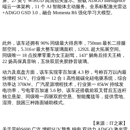
屏、27 英寸 W-HUD 高清抬头显示。搭载 ADiGO Intelligence
端云一体架构，11 个 AI 智能体主动服务。全系标配激光雷达
+ADiGO GSD 3.0，融合 Momenta R6 强化学习大模型。
此外，该车还拥有 90% 同级最大得房率，750mm 最长二排腿
部空间，5.316㎡最大整车玻璃面积，1292L 超大拓展空间。
同级唯一 18 点按摩零重力女王副驾，143° 躺角后排天王椅，
22 扬高保真音响，五块双层夹胶静音玻璃。
动力及底盘方面，该车实现零百加速 4.3 秒，号称百万以内最
快增程 SUV。行业唯一 12 合 1 高性能碳化硅电驱系统，综合
功率达 370kW。广汽星源增程技术，行业第一 85kW 持续发
电功率，亏电零百加速 5.6 秒。该车还搭载前双叉臂后五连杆
独立悬架、同级唯一四驱双腔空悬、智能魔毯等，提供雪地、
湿滑、脱困三种路面辅助模式。
【来源：IT之家】
关于
昊铂S600,广汽,增程SUV,预售,纯电,双动力,ADiGO,激光雷