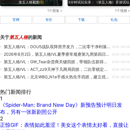
第五人格截图
(5)
3分钟试玩实录：《第五人格》手游试玩
1个图集 »
1个视频 »
官网
专区
下载
礼包
关于
第五人格
的新闻
第五人格IVL：DOU5战队双阵营齐发力，二比零干净利落终结比赛！
2026-08-06
2026年8月2日，第五人格IVL夏季赛常规赛第九周第四日的比赛结束，在当天的比赛中，GR以2胜0平
2026-08-06
第五人格IVL：GW_Tear杂货商关键四抓，带领队伍获得胜利！
2026-08-06
第五人格IVL：ACT_zz9天神下凡两局四抓，二比零锁定胜局！
2026-08-04
第五人格IVL：北京WBG_N1e手感火热先手四抓，建立优势取得胜利！
2026-08-03
热门新闻排行
1
《Spider-Man: Brand New Day》新预告预计明日发
布，另有一张新剧照公开
2
正惊GIF：表情如此羞涩！美女这个表情太好看，直接让