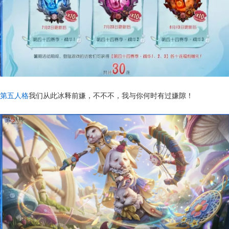
第五人格
我们从此冰释前嫌，不不不，我与你何时有过嫌隙！