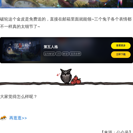
破轮这个金皮是免费送的，直接在邮箱里面就能领~三个兔子各个表情都
不一样真的太细节了~
查看更多
第五人格
益智解谜
2D
解谜
道具收费
立即下载
大家觉得怎么样呢？
再逛逛>>
【来源：公众号】