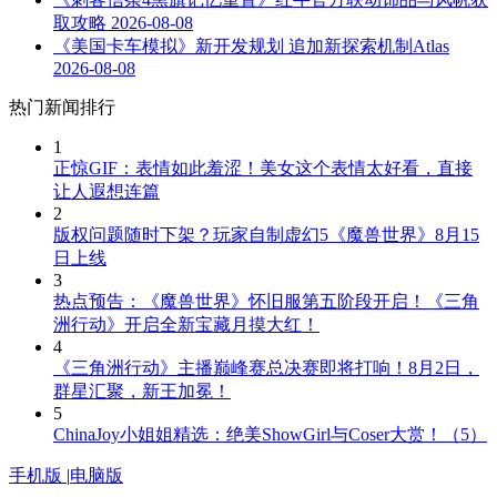
取攻略
2026-08-08
《美国卡车模拟》新开发规划 追加新探索机制Atlas
2026-08-08
热门新闻排行
1
正惊GIF：表情如此羞涩！美女这个表情太好看，直接
让人遐想连篇
2
版权问题随时下架？玩家自制虚幻5《魔兽世界》8月15
日上线
3
热点预告：《魔兽世界》怀旧服第五阶段开启！《三角
洲行动》开启全新宝藏月摸大红！
4
《三角洲行动》主播巅峰赛总决赛即将打响！8月2日，
群星汇聚，新王加冕！
5
ChinaJoy小姐姐精选：绝美ShowGirl与Coser大赏！（5）
手机版
|
电脑版