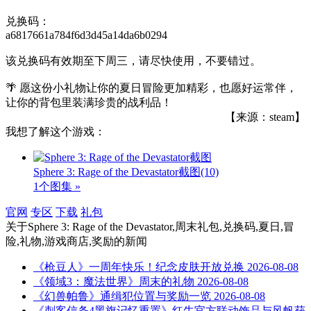
兑换码：
a6817661a784f6d3d45a14da6b0294
该兑换码有效期至下周三，请尽快使用，不要错过。
🌴 愿这份小礼物让你的夏日冒险更加精彩，也愿好运常伴，
让你的背包里装满珍贵的战利品！
【来源：steam】
我想了解这个游戏：
Sphere 3: Rage of the Devastator截图
(10)
1个图集 »
官网
专区
下载
礼包
关于
Sphere 3: Rage of the Devastator,周末礼包,兑换码,夏日,冒
险,礼物,游戏商店,奖励
的新闻
《枪豆人》一周年快乐！纪念皮肤开放兑换
2026-08-08
《领域3：魔法世界》周末的礼物
2026-08-08
《幻兽帕鲁》通缉犯位置与奖励一览
2026-08-08
《刺客信条4黑旗记忆重置》红牛官方联动饰品与风帆获