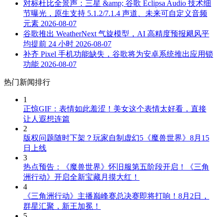
对标杜比全景声：三星 &amp; 谷歌 Eclipsa Audio 技术细
节曝光，原生支持 5.1.2/7.1.4 声道、未来可自定义音频
元素
2026-08-07
谷歌推出 WeatherNext 气旋模型，AI 高精度预报飓风平
均提前 24 小时
2026-08-07
补齐 Pixel 手机功能缺失，谷歌将为安卓系统推出应用锁
功能
2026-08-07
热门新闻排行
1
正惊GIF：表情如此羞涩！美女这个表情太好看，直接
让人遐想连篇
2
版权问题随时下架？玩家自制虚幻5《魔兽世界》8月15
日上线
3
热点预告：《魔兽世界》怀旧服第五阶段开启！《三角
洲行动》开启全新宝藏月摸大红！
4
《三角洲行动》主播巅峰赛总决赛即将打响！8月2日，
群星汇聚，新王加冕！
5