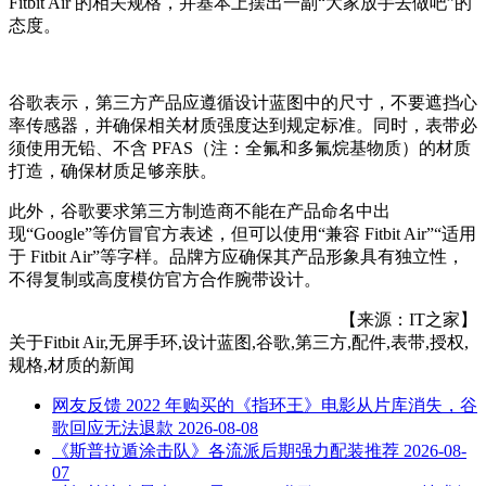
Fitbit Air 的相关规格，并基本上摆出一副“大家放手去做吧”的
态度。
谷歌表示，第三方产品应遵循设计蓝图中的尺寸，不要遮挡心
率传感器，并确保相关材质强度达到规定标准。同时，表带必
须使用无铅、不含 PFAS（注：全氟和多氟烷基物质）的材质
打造，确保材质足够亲肤。
此外，谷歌要求第三方制造商不能在产品命名中出
现“Google”等仿冒官方表述，但可以使用“兼容 Fitbit Air”“适用
于 Fitbit Air”等字样。品牌方应确保其产品形象具有独立性，
不得复制或高度模仿官方合作腕带设计。
【来源：IT之家】
关于
Fitbit Air,无屏手环,设计蓝图,谷歌,第三方,配件,表带,授权,
规格,材质
的新闻
网友反馈 2022 年购买的《指环王》电影从片库消失，谷
歌回应无法退款
2026-08-08
《斯普拉遁涂击队》各流派后期强力配装推荐
2026-08-
07