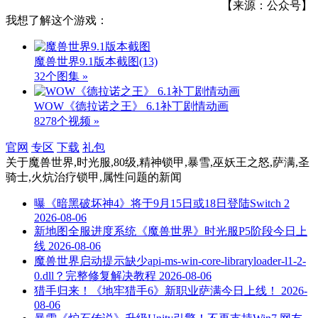
【来源：公众号】
我想了解这个游戏：
魔兽世界9.1版本截图
(13)
32个图集 »
WOW《德拉诺之王》 6.1补丁剧情动画
8278个视频 »
官网
专区
下载
礼包
关于
魔兽世界,时光服,80级,精神锁甲,暴雪,巫妖王之怒,萨满,圣
骑士,火炕治疗锁甲,属性问题
的新闻
曝《暗黑破坏神4》将于9月15日或18日登陆Switch 2
2026-08-06
新地图全服进度系统《魔兽世界》时光服P5阶段今日上
线
2026-08-06
魔兽世界启动提示缺少api-ms-win-core-libraryloader-l1-2-
0.dll？完整修复解决教程
2026-08-06
猎手归来！《地牢猎手6》新职业萨满今日上线！
2026-
08-06