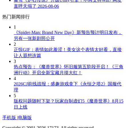
暴雪《炉石传说》升级Unity引擎！不再支持Win7 网友
直呼天塌了
2026-08-06
热门新闻排行
1
《Spider-Man: Brand New Day》新预告预计明日发布，
另有一张新剧照公开
2
正惊GIF：表情如此羞涩！美女这个表情太好看，直接
让人遐想连篇
3
热点预告：《魔兽世界》怀旧服第五阶段开启！《三角
洲行动》开启全新宝藏月摸大红！
4
2026CJ前线战报：盛趣游戏拿下《永恒之塔2》国服代
理
5
版权问题随时下架？玩家自制虚幻5《魔兽世界》8月15
日上线
手机版
|
电脑版
Copyright © 2001-2026 17173. All rights reserved.