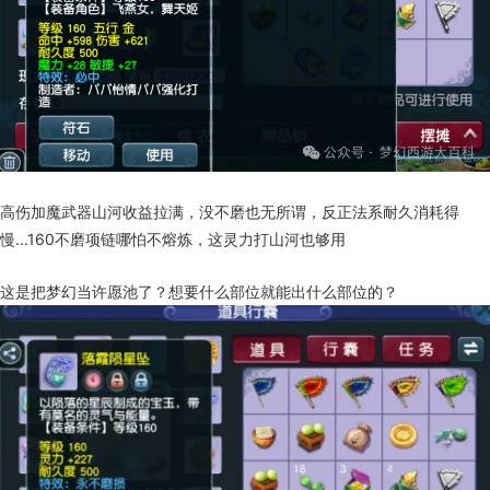
高伤加魔武器山河收益拉满，没不磨也无所谓，反正法系耐久消耗得
慢...160不磨项链哪怕不熔炼，这灵力打山河也够用
这是把梦幻当许愿池了？想要什么部位就能出什么部位的？