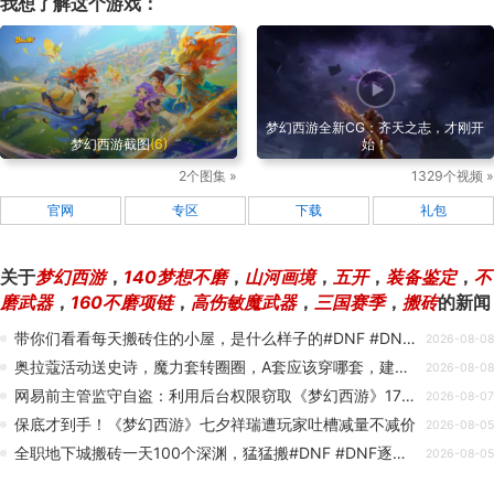
我想了解这个游戏：
梦幻西游全新CG：齐天之志，才刚开
梦幻西游截图
(6)
始！
2个图集 »
1329个视频 »
官网
专区
下载
礼包
关于
梦幻西游
，
140梦想不磨
，
山河画境
，
五开
，
装备鉴定
，
不
磨武器
，
160不磨项链
，
高伤敏魔武器
，
三国赛季
，
搬砖
的新闻
带你们看看每天搬砖住的小屋，是什么样子的#DNF #DNF逐浪一夏 #dnf搬砖
2026-08-08
奥拉蔻活动送史诗，魔力套转圈圈，A套应该穿哪套，建议穿精灵还可以兼容全屏闪电#DNF #DNF逐浪一夏 #dnf搬砖 #地下城与勇士
2026-08-08
网易前主管监守自盗：利用后台权限窃取《梦幻西游》171 个闲置账号，牟利 173 万元获三年缓刑
2026-08-07
保底才到手！《梦幻西游》七夕祥瑞遭玩家吐槽减量不减价
2026-08-05
全职地下城搬砖一天100个深渊，猛猛搬#DNF #DNF逐浪一夏
2026-08-05