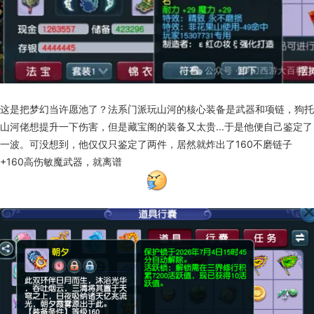
这是把梦幻当许愿池了？法系门派玩山河的核心装备是武器和项链，狗托
山河佬想提升一下伤害，但是藏宝阁的装备又太贵...于是他便自己鉴定了
一波。可没想到，他仅仅只鉴定了两件，居然就炸出了160不磨链子
+160高伤敏魔武器，就离谱