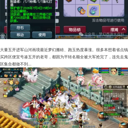
大量五开进军山河画境最近梦幻搬砖、跑玉热度暴涨。很多本想着省点钱
买跨区便宜号凑五开的老哥，都因为平转名额全被大军抢完了，连先去鬼
区集合都做不到...