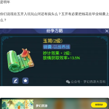
是明年
你们说现在五开入坑玩山河还有搞头么？五开有必要把钱花在毕业锦囊上
么？
查看更多
梦幻西游