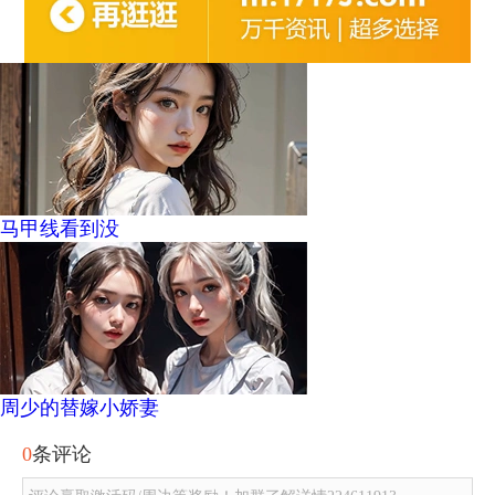
马甲线看到没
周少的替嫁小娇妻
0
条评论