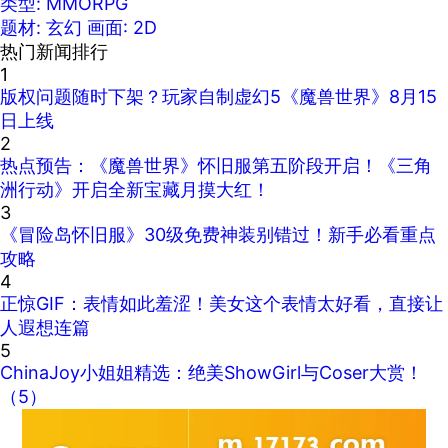
类型: MMORPG
题材: 玄幻
画面: 2D
热门新闻排行
1
版权问题随时下架？玩家自制虚幻5《魔兽世界》8月15
日上线
2
热点预告：《魔兽世界》怀旧服第五阶段开启！《三角
洲行动》开启全新宝藏月摸大红！
3
《冒险岛怀旧服》30级免费神装别错过！新手必看重点
攻略
4
正惊GIF：表情如此羞涩！美女这个表情太好看，直接让
人遐想连篇
5
ChinaJoy小姐姐精选：绝美ShowGirl与Coser大赏！
（5）