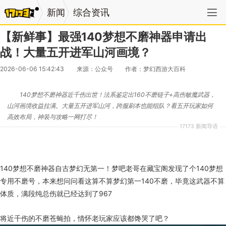
新闻
综合资讯
【新鲜事】最强140梦想不磨神器申请出
战！大量五开进军山河画境？
2026-06-06 15:42:43
来源：公众号
作者：梦幻西游大百科
140梦想不磨神器近千伤出世！法系鉴定出160不磨链子+高伤敏魔武器，
山河画境收益拉满。大量五开进军山河，跨服刷本也能组队？看五开玩家如何
高效布局，神装与攻略一网打尽！
17173 新闻导语
140梦想不磨神器自古梦幻无第一！梦吧老哥在藏宝阁发现了个140梦想
专用不磨号，本来想问问看这算不算梦幻第一140不磨，毕竟这武器不算
体质，满段纯总伤就已经达到了967
将近千伤的不磨苍蝇拍，情怀老玩家应该都馋哭了吧？