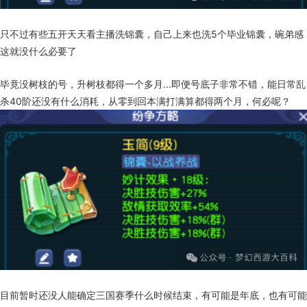
只不过有些五开天天看主播洗锦囊，自己上来也洗5个毕业锦囊，碗弟感
这就没什么必要了
毕竟没树枝的号，升树枝都得一个多月...即便号底子非常不错，能日常乱
杀40阶还没有什么消耗，从零到回本满打满算都得两个月，何必呢？
目前暂时还没人能确定三国赛季什么时候结束，有可能是年底，也有可能