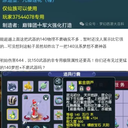
能超越上面这把武器的140物理不磨确实不多，暂时还没人展示比它强
的...可没想到这帖子居然却炸出了一把140法系梦想不磨神器
初始伤害644，比150武器的非专用极限属性还要高！你们还有见过更猛
的140梦想+不磨武器吗？