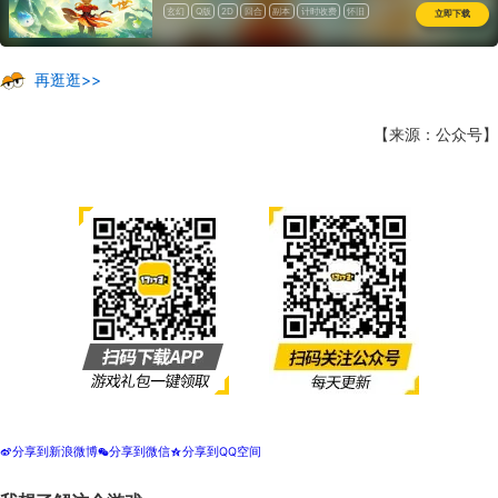
玄幻
Q版
2D
回合
副本
计时收费
怀旧
立即下载
再逛逛>>
【来源：公众号】
分享到新浪微博
分享到微信
分享到QQ空间
t
w
z