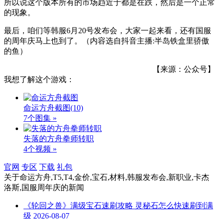
所以说这个版本所有的市场趋近于都是在跌，然后是一个正常
的现象。
最后，咱们等韩服6月20号发布会，大家一起来看，还有国服
的周年庆马上也到了。（内容选自抖音主播:半岛铁盒里骄傲
的鱼）
【来源：公众号】
我想了解这个游戏：
命运方舟截图
(10)
7个图集 »
失落的方舟拳师转职
4个视频 »
官网
专区
下载
礼包
关于
命运方舟,T5,T4,金价,宝石,材料,韩服发布会,新职业,卡杰
洛斯,国服周年庆
的新闻
《轮回之兽》满级宝石速刷攻略 灵秘石怎么快速刷到满
级
2026-08-07