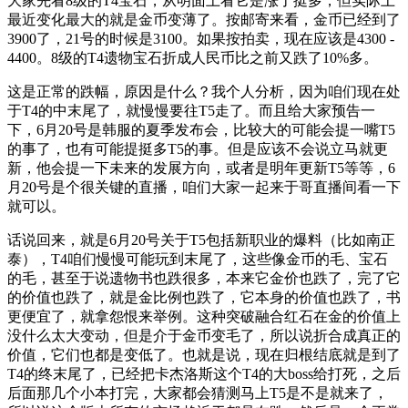
大家先看8级的T4宝石，从明面上看它是涨了挺多，但实际上
最近变化最大的就是金币变薄了。按邮寄来看，金币已经到了
3900了，21号的时候是3100。如果按拍卖，现在应该是4300 -
4400。8级的T4遗物宝石折成人民币比之前又跌了10%多。
这是正常的跌幅，原因是什么？我个人分析，因为咱们现在处
于T4的中末尾了，就慢慢要往T5走了。而且给大家预告一
下，6月20号是韩服的夏季发布会，比较大的可能会提一嘴T5
的事了，也有可能提挺多T5的事。但是应该不会说立马就更
新，他会提一下未来的发展方向，或者是明年更新T5等等，6
月20号是个很关键的直播，咱们大家一起来于哥直播间看一下
就可以。
话说回来，就是6月20号关于T5包括新职业的爆料（比如南正
泰），T4咱们慢慢可能玩到末尾了，这些像金币的毛、宝石
的毛，甚至于说遗物书也跌很多，本来它金价也跌了，完了它
的价值也跌了，就是金比例也跌了，它本身的价值也跌了，书
更便宜了，就拿怨恨来举例。这种突破融合红石在金的价值上
没什么太大变动，但是介于金币变毛了，所以说折合成真正的
价值，它们也都是变低了。也就是说，现在归根结底就是到了
T4的终末尾了，已经把卡杰洛斯这个T4的大boss给打死，之后
后面那几个小本打完，大家都会猜测马上T5是不是就来了，