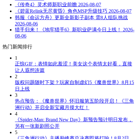
《传奇4》灵术师新职业前瞻
2026-08-07
《碧蓝Relink无尽黄昏》角色MSP升级技巧
2026-08-07
韩服《命运方舟》更新全新影子副本 需8人组队挑战
2026-08-06
猎手归来！《地牢猎手6》新职业萨满今日上线！
2026-
08-06
热门新闻排行
1
正惊GIF：表情如此羞涩！美女这个表情太好看，直接
让人遐想连篇
2
版权问题随时下架？玩家自制虚幻5《魔兽世界》8月15
日上线
3
热点预告：《魔兽世界》怀旧服第五阶段开启！《三角
洲行动》开启全新宝藏月摸大红！
4
《Spider-Man: Brand New Day》新预告预计明日发布，
另有一张新剧照公开
5
《三角洲行动》主播巅峰赛总决赛即将打响！8月2日，