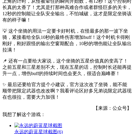
上角的计时，从怪被晕住的瞬间开始数，有12秒！这个控制时
长真的太香了！尤其是打那种高难合作或者群怪巨多的关卡，
12秒的控制能让全队安全输出，不怕城破，这才是限定坐骑该
有的样子嘛！
💡 这个坐骑的用法一定要卡好时机，在怪最多的那一波下坐
骑，紧接着给全队10秒的最终伤害增加buff！这个时机卡得刚
刚好，刚好跟怪的输出空窗期配合，10秒的增伤能让全队输出
拉满！
📌 还有一点要给大家说，这个坐骑的五星价值真的变高了！
之前五星和三星差别不大，现在五星的话，控制时长还能再提
升一点，增伤buff的持续时间也会更久，很适合巅峰赛！
✨ 最后还要给官方提个小建议，官方这次改了坐骑，能不能
顺带把限定武器也改改啊？我看评论区好多兄弟说限定武器现
在也很拉，需要大力加强！
【来源：公众号】
我想了解这个游戏：
永远的蔚蓝星球截图
(6)