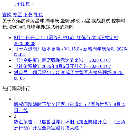
1个图集 »
官网
专区
下载
礼包
关于
永远的蔚蓝星球,周年庆,坐骑,修改,四星,实战测试,控制时
长,增伤buff,巅峰赛,限定武器
的新闻
8月12日开启！《最终幻想14》红莲节2026正式定档
2026-08-08
《十六进制》版本更新 - V1.15.0 - 新增周年庆活动
2026-
08-08
《时空裂痕》萌宠鹦鹉竞速节来啦！
2026-08-07
《神佑释放》2026年8月6日开服公告
2026-08-07
对口号、领显眼包，CJ变成了大型瓦友接头现场
2026-
08-06
热门新闻排行
1
版权问题随时下架？玩家自制虚幻5《魔兽世界》8月15
日上线
2
热点预告：《魔兽世界》怀旧服第五阶段开启！《三角
洲行动》开启全新宝藏月摸大红！