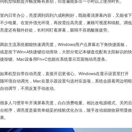
同机型续航提升幅度略有差别，但普遍能多出一小时以上使用时长。
室内日常办公，亮度调到四到六成刚刚好，既能看清屏幕内容，又能省下
不少电量。在室外强光环境，再按需拉高亮度，兼顾可视度和续航。调低
亮度还有额外好处，长时间盯着屏幕，眼睛不容易酸胀疲劳。
两款主流系统都能快速调亮度，Windows用户点屏幕右下角快捷面板，
或是按下Win+A快捷键拉动滑块，大部分笔记本键盘也配有太阳标识的快
捷按键。Mac设备用Fn+C也能在系统显示页面拖动亮度条。
如果机型自带自动亮度，直接开启更省心。Windows在显示设置里打开
随环境自动调光，Mac在显示器设置勾选对应选项，系统会跟着周边明暗
自动调节，不用反复手动改动。
很多人习惯常年开满屏幕亮度，白白浪费电量。相比改电源模式、关闭后
台程序，调亮度是最简单稳妥的续航优化办法，随手改动就能收获明显效
果。