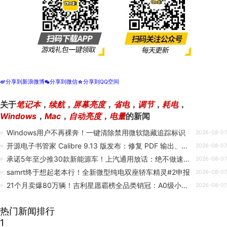
分享到新浪微博
分享到微信
分享到QQ空间
t
w
z
关于
笔记本
，
续航
，
屏幕亮度
，
省电
，
调节
，
耗电
，
Windows
，
Mac
，
自动亮度
，
电量
的新闻
Windows用户不再裸奔！一键清除禁用微软隐藏追踪标识
2026-08-07
开源电子书管家 Calibre 9.13 版发布：修复 PDF 输出、搜索等错误
2026-08-07
承诺5年至少推30款新能源车！上汽通用放话：绝不做速成车
2026-08-07
samrt终于想起老本行！全新微型纯电双座轿车精灵#2申报
2026-08-07
21个月卖爆80万辆！吉利星愿霸榜全品类销冠：A0级小车杀疯了
2026-08-07
热门新闻排行
1