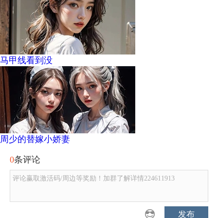
马甲线看到没
周少的替嫁小娇妻
0
条评论
评论赢取激活码/周边等奖励！加群了解详情224611913
发布