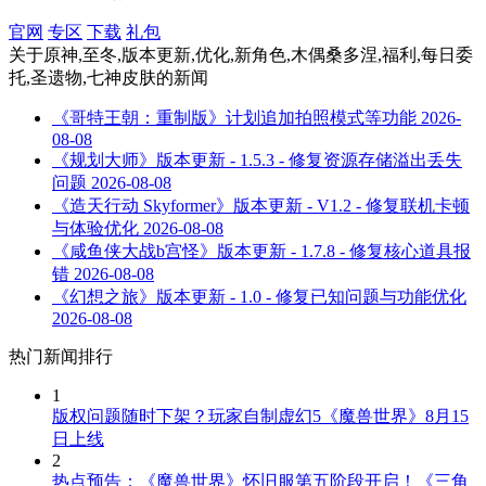
官网
专区
下载
礼包
关于
原神,至冬,版本更新,优化,新角色,木偶桑多涅,福利,每日委
托,圣遗物,七神皮肤
的新闻
《哥特王朝：重制版》计划追加拍照模式等功能
2026-
08-08
《规划大师》版本更新 - 1.5.3 - 修复资源存储溢出丢失
问题
2026-08-08
《造天行动 Skyformer》版本更新 - V1.2 - 修复联机卡顿
与体验优化
2026-08-08
《咸鱼侠大战b宫怪》版本更新 - 1.7.8 - 修复核心道具报
错
2026-08-08
《幻想之旅》版本更新 - 1.0 - 修复已知问题与功能优化
2026-08-08
热门新闻排行
1
版权问题随时下架？玩家自制虚幻5《魔兽世界》8月15
日上线
2
热点预告：《魔兽世界》怀旧服第五阶段开启！《三角