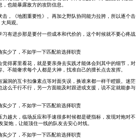
息，也能暴露敌方的攻防信息。
伏击，《地图重要性》。再加之野队协同能力拉胯，所以逐个击
 大局观。
学习有进步那是要付一些成本和代价的，这个时候就不要心疼战
会觉得雾里看花，就是要亲身去实践才能体会到其中的细节，对
弃。不能奢求每个人都是大神，找准自己的擅长点去发挥。
有漏洞的互卡扣像素点等对面失误，换谁来都一样干瞪眼。迷茫
也这么干行不行，另一方面能及时跟进或支援，说不定就能参与
压力越大，临场反应和手速很多时候都是硬指标，发现对炮对不
队友架炮，让能顶住一线的队友去安心对线。