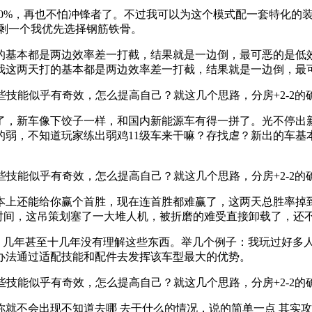
50%，再也不怕冲锋者了。不过我可以为这个模式配一套特化的
剩一个我优先选择钢筋铁骨。
基本都是两边效率差一打截，结果就是一边倒，最可恶的是低效
我这两天打的基本都是两边效率差一打截，结果就是一边倒，最
了，新车像下饺子一样，和国内新能源车有得一拼了。光不停出
的弱，不知道玩家练出弱鸡11级车来干嘛？存找虐？新出的车基
本上还能给你赢个首胜，现在连首胜都难赢了，这两天总胜率掉到
待时间，这吊策划塞了一大堆人机，被折磨的难受直接卸载了，还
几年甚至十几年没有理解这些东西。举几个例子：我玩过好多人的号
办法通过适配技能和配件去发挥该车型最大的优势。
就不会出现不知道去哪 去干什么的情况，说的简单一点 其实