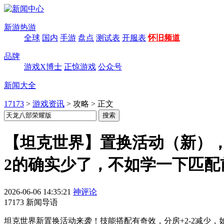
新游热游
全球
国内
手游
盘点
测试表
开服表
怀旧频道
品牌
游戏X博士
正惊游戏
公众号
新闻大全
17173
>
游戏资讯
>
攻略
>
正文
【坦克世界】置换活动（新），
2的确实少了，不如学一下匹配
2026-06-06 14:35:21
神评论
17173 新闻导语
坦克世界新置换活动来袭！技能搭配有奇效，分房+2-2减少