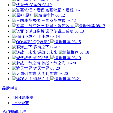
伏魔传
08-10
盗墓笔记：启程
08-11
原神
08-12
三国戏英杰传
08-12
苍翼：混沌效应
08-13
诺亚传说口袋版
08-13
仙山小农
08-14
QQ炫舞2
08-15
雾海之下
08-17
逆战：未来
08-18
现代战舰
08-19
梦战：剑之海
08-20
遮天世界
08-20
大周列国志
08-20
诡秘之主
08-21
品牌栏目
怀旧游戏榜
正经游戏
热门新闻排行