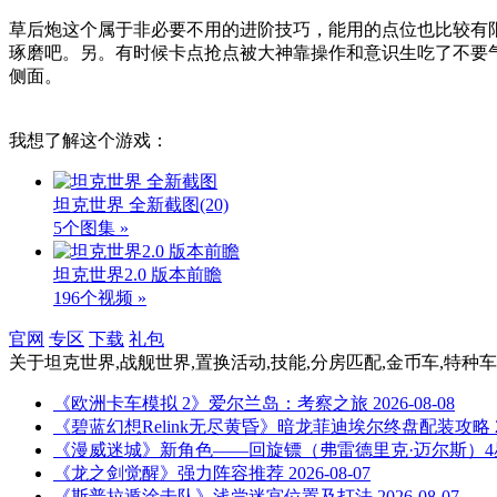
草后炮这个属于非必要不用的进阶技巧，能用的点位也比较有
琢磨吧。另。有时候卡点抢点被大神靠操作和意识生吃了不要
侧面。
我想了解这个游戏：
坦克世界 全新截图
(20)
5个图集 »
坦克世界2.0 版本前瞻
196个视频 »
官网
专区
下载
礼包
关于
坦克世界,战舰世界,置换活动,技能,分房匹配,金币车,特种车
《欧洲卡车模拟 2》爱尔兰岛：考察之旅
2026-08-08
《碧蓝幻想Relink无尽黄昏》暗龙菲迪埃尔终盘配装攻略
《漫威迷城》新角色——回旋镖（弗雷德里克·迈尔斯）4
《龙之剑觉醒》强力阵容推荐
2026-08-07
《斯普拉遁涂击队》浅尝迷宫位置及打法
2026-08-07