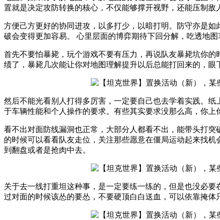
置就是决定攻防转换的核心，不仅能够撑开视野，还能压制敌
方便己方更好的协同进攻，以多打少，以暗打明。防守亦是如
破会变得更加容易。 心里层面的博弈期待下回分解，吃透地图车型
首先不要怕暴毙，玩个游戏不要有压力，再说队友暴毙坑你的
绩了，暴毙几次能让你对地图理解提升以后总能打回来的，眼
然后不能光看别人打得多厉害，一定要自己也去学着实践。纸
于车辆性能和个人操作的要求。有些其实要求没那么高，你上
看不出对面防线漏洞也正常，大部分人都看不出，能带头打突
的时候可以看看队友走位，关注那些愿意在僵局运动起来找机
到翻盘或者是抢肉中去。
关于去一线打重坦这种事，是一定要练一练的，但是也没必要
过对面的时候该怂的要怂，不要硬顶白白送血，可以依靠掩体只