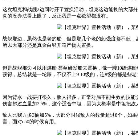
这次坦克和战舰2边同时开了置换活动，坦克这边能换的大部分
真的没办法看上眼了，反正我是一点欲望都没有。
战舰那边，虽然也是老的船，但是那几个老的船强度都不低，甚
所以大部分还是真金白银开箱产物去置换。
但是战舰那边可以用煤船 甚至研发船去置换，像一艘10级煤船
获得，总结就是一坨屎，不仅不上9 10级的，连8级的都是些
因为背水一战要打很久，敌人很多，正常对局不能生效的技能会
伤害超过血量加2.5%，这个适合中坦，因为大概率是中坦把
敌人比我方多3辆加5%，大部分时候敌人的数量超过8个，如果
害，面对e50的时候有用。