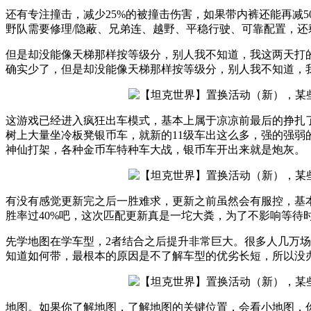
还有专注撞击，减少25%的被撞击伤害，如果带内裤还能再减
野队需要修理/隐蔽、兄弟连、越野、平稳行驶、可靠配置，还
但是却没能像天梯那样按等级分，别人我不知道，我这两天打的
确实少了，但是却没能像天梯那样按等级分，别人我不知道，
这游戏已经进入疯狂出车模式，基本上属于凉凉前最后的挣扎
树上大量坐冷板凳银币车，就新的11级车出这么多，强的强弱
神仙打架，各种金币车特种车大战，银币车开出来就是炮灰。
有没有感觉更新完之后一胜难求，更新之前虽然会有服控，基
胜率过40%吧，这次匹配更新真是一坨大粪，为了不影响等
先学地图在学车型，2者结合之后提升非常巨大。很多人几万场 
知道如何带，最根本的原因是不了解车型的优劣长短，所以没
地图。如果你了解地图，了解地图的关键位置，会看小地图，你