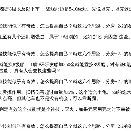
都是8级以及以下车， 战舰那边是5-10级船。先说坦克，坦克
至有几个还刚增强过，属于T0级别的，比如 加贺 美因兹 这
就能换8级船， 1艘9级研发船加250金就能置换8级船，对有
老古董， 真有人会去换这些吗？
发挥作用。抵挡伤害超过血量加5%，这个适合土龟。bot的炮
敌人点亮。但其他车也不是没有机会，可以靠断腿。
判定有效这个技能就是个神技，灭火，如果元素用完之时不幸被13