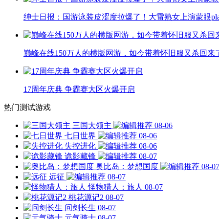
绅士日报：国游泳装皮涩度拉爆了！大雷熟女上演蒙眼pla
巅峰在线150万人的横版网游，如今带着怀旧服又杀回来
17周年庆典 争霸赛大区火爆开启
热门测试游戏
三国大领主
08-06
七日世界
08-06
失控进化
08-06
诡影藏锋
08-07
奥比岛：梦想国度
08-0
远征
08-07
怪物猎人：旅人
08-07
桃花源记2
08-07
问剑长生
08-07
元气骑士
08-07