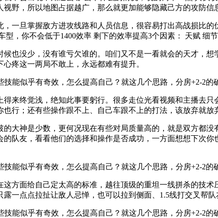
人视野，所以地图占据越广，那么就更加能够隐藏己方的攻防信
此，一旦掌握敌方进攻线路和人员信息，很容易打出高战损比的
，你不会低于1400效率 剩下的效率提高3个因素： 天赋 细节
时候也没少，没有谁亏欠谁的。咱们又不是一看就会的天才，想
下心疼这一两局不敢上，永远都难有提升。
上得来终觉浅，绝知此事要躬行。很多走位光看视频和主播去只
你也行；还有些操作跟不上、自己车跟不上的打法，该放弃就放
破的大神是少数，更何况现在有些对局质量高的，就是双方都没
会的队友，看看他们的选择和操作是否成功，一方面想想下次你
在这方面给自己定太高的标准，越往顶级的重坦一线拼杀的技术
露一点点拉扯让敌人忌惮，也可以拉到侧面、1.5线打交叉帮