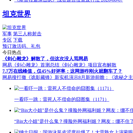
坦克世界
军事
第三人称射击
专区
下载
预订激活码、礼包
今日热点
《剑心雕龙》解散了，但这次没人骂网易
网易《剑心雕龙》首测总结
《剑心雕龙》项目宣布解散
7.7万在线峰值，仅45%好评率：这网游咋刚火就翻车了？
网易搜打撤《诡影藏锋》新实机演示
8月新游前瞻：《诡秘之
一看吓一跳：雷死人不偿命的囧图集（1171）
“Bin大小姐”是什么鬼？撞脸外网福利姬？网友：绷不住