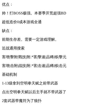
优点：
帅！打BOSS极强。本赛季开荒超强BD
超低造价0成本游戏全通
缺点：
前期生存差。需要一定游戏理解。
近战通用搜索
害增|擊附|戰技|附.*害|擊速|品稀|移|擊元
害增|击附|战技|附.*害|击速|品稀|移|击元
基础机制
1-13级拿到空明拳天赋之前带武器
点出空明拳天赋以后主手就不带武器了
2套武器带魔符为了狼扑