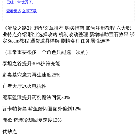
已经非常优秀了。
查看更多
立即下载
《流放之路2》精华文章推荐 购买指南 账号注册教程 六大职
业特点介绍 职业选择攻略 机制改动整理 新增辅助宝石效果 绑
定Steam教程 通货道具详解 剧情各种任务属性选择
（非常重要很多一个角色只能选一次的）
泰坦之谷提升30%护符充能
劇毒墓穴魔力再生速度25%
亡者大厅冰火电抗性
廢棄監獄提升药剂魔法回复30%
瓦卡帕努島 鲨鱼鳍闪避额外偏斜12%
間歇 奇瑪冷却回复速度13%
优缺点