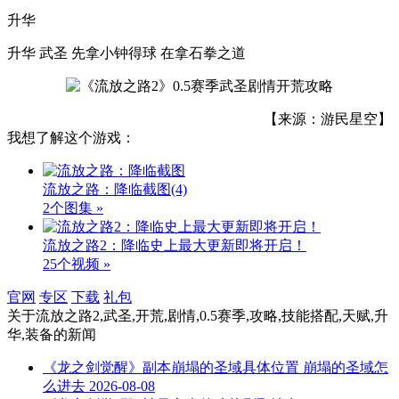
升华
升华 武圣 先拿小钟得球 在拿石拳之道
【来源：游民星空】
我想了解这个游戏：
流放之路：降临截图
(4)
2个图集 »
流放之路2：降临史上最大更新即将开启！
25个视频 »
官网
专区
下载
礼包
关于
流放之路2,武圣,开荒,剧情,0.5赛季,攻略,技能搭配,天赋,升
华,装备
的新闻
《龙之剑觉醒》副本崩塌的圣域具体位置 崩塌的圣域怎
么进去
2026-08-08