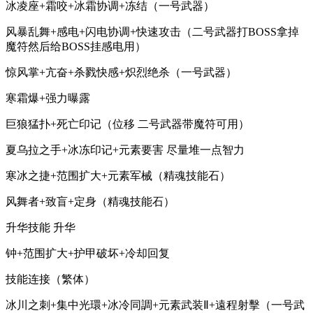
冰凌座+霜咬+冰霜协调+冻结（一号武器）
风暴乱舞+感电+闪电协调+快速攻击（二号武器打BOSS拿掉
魔符然后给BOSS挂感电用）
惊风掌+亢奋+杀戮快感+炽烈绝杀（一号武器）
寒霜爆+强力曝露
巨狼猛扑+死亡印记（位移 二号武器带魔符可用）
夏乌拉之手+冰冻印记+元素要害 尽量堆一点智力
寒冰之捷+范围扩大+元素军械（精魂技能石）
风舞者+致盲+定身（精魂技能石）
升华技能 升华
钟+范围扩大+护甲破坏+冷却回复
技能连接（繁体）
冰川之刺+集中光環+冰冷同調+元素武装Ⅱ+遠程射擊（一号武