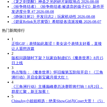
《龙之剑觉醒》神圣之光的碎片刷取地点
2026-08-08
《纷争终结者》《纷争终结者:被遗弃的孩子们》新作开
发进度分享 #7
2026-08-08
《静脉注射2》开发日志2：玩家机动性
2026-08-08
《碧蓝Relink无尽黄昏》希耶提各流派攻略
2026-08-07
热门新闻排行
1
正惊GIF：表情如此羞涩！美女这个表情太好看，直接
让人遐想连篇
2
版权问题随时下架？玩家自制虚幻5《魔兽世界》8月15
日上线
3
热点预告：《魔兽世界》怀旧服第五阶段开启！《三角
洲行动》开启全新宝藏月摸大红！
4
《三角洲行动》主播巅峰赛总决赛即将打响！8月2日，
群星汇聚，新王加冕！
5
ChinaJoy小姐姐精选：绝美ShowGirl与Coser大赏！（5）