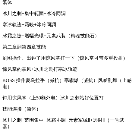
繁体
冰川之刺+集中範圍+冰冷同調
寒冰轨迹+霜咬+冰冷同調
冰霜之捷+增幅光環+元素武装（精魂技能石）
第二章到第四章技能
刷图操作。出钟了用惊风掌打一下（惊风掌可带多重投射）
惊风掌的掌风+冰川之刺打寒冰轨迹
BOSS 操作夏乌拉手（减抗）寒霜爆（减抗）风暴乱舞（上感
电）
钟用惊风掌（上50额外电）冰川之刺站好位置打
技能连接（简体）
冰川之刺+范围集中+冰霜协调+元素军械Ⅱ+远射Ⅱ（一号武
器）