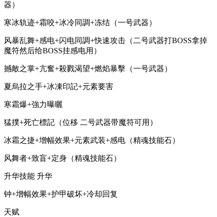
器）
寒冰轨迹+霜咬+冰冷同調+冻结（一号武器）
风暴乱舞+感电+闪电同調+快速攻击（二号武器打BOSS拿掉
魔符然后给BOSS挂感电用）
撼敵之掌+亢奮+殺戮渴望+燃焰暴擊（一号武器）
夏烏拉之手+冰凍印記+元素要害
寒霜爆+強力曝曬
猛撲+死亡標記（位移 二号武器带魔符可用）
冰霜之捷+增幅效果+元素武装+感电（精魂技能石）
风舞者+致盲+定身（精魂技能石）
升华技能 升华
钟+增幅效果+护甲破坏+冷却回复
天赋