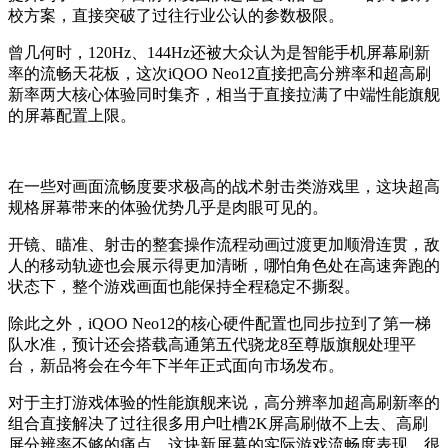
校方案，直接突破了过往行业公认的参数极限。
曾几何时，120Hz、144Hz还被大众认为是智能手机屏幕刷新
率的流畅天花板，这次iQOO Neo12直接把高分辨率和超高刷
新率两大核心体验同时集齐，相当于直接拉满了中端性能旗舰
的屏幕配置上限。
在一些对画面流畅度要求极高的战术射击类游戏里，这块超高
规格屏幕带来的体验优势几乎是肉眼可见的。
开镜、瞄准、射击的整套操作流程动画过渡更加顺滑连贯，敌
人的移动轨迹也会展示得更加清晰，哪怕角色处在高速奔跑的
状态下，整个游戏画面也能保持全程稳定不撕裂。
除此之外，iQOO Neo12的核心硬件配置也同步拉到了第一梯
队水准，预计还会搭载高通第五代骁龙8至尊版旗舰处理平
台，新品将会在今年下半年正式面向市场发布。
对于主打游戏体验的性能旗舰来说，高分辨率加超高刷新率的
组合直接解决了过往很多用户吐槽2K屏高刷做不上去、高刷
屏分辨率不够的痛点，这块新屏幕的实际游戏流畅度表现，很