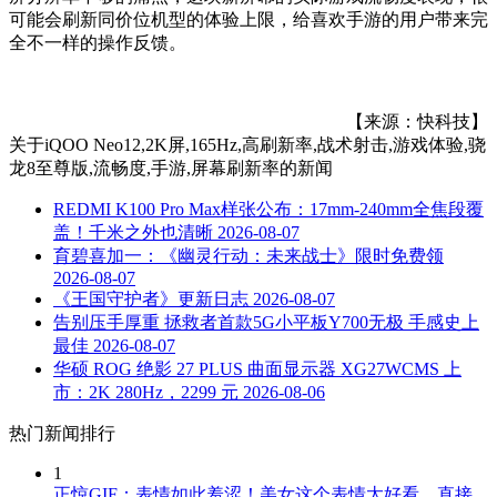
可能会刷新同价位机型的体验上限，给喜欢手游的用户带来完
全不一样的操作反馈。
【来源：快科技】
关于
iQOO Neo12,2K屏,165Hz,高刷新率,战术射击,游戏体验,骁
龙8至尊版,流畅度,手游,屏幕刷新率
的新闻
REDMI K100 Pro Max样张公布：17mm-240mm全焦段覆
盖！千米之外也清晰
2026-08-07
育碧喜加一：《幽灵行动：未来战士》限时免费领
2026-08-07
《王国守护者》更新日志
2026-08-07
告别压手厚重 拯救者首款5G小平板Y700无极 手感史上
最佳
2026-08-07
华硕 ROG 绝影 27 PLUS 曲面显示器 XG27WCMS 上
市：2K 280Hz，2299 元
2026-08-06
热门新闻排行
1
正惊GIF：表情如此羞涩！美女这个表情太好看，直接