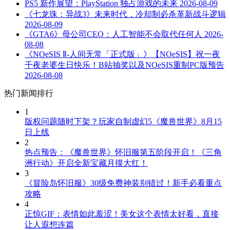
PS5 新作展望：PlayStation 独占游戏的未来
2026-08-09
《七龙珠：异战3》未来时代，冷却制必杀革新战斗逻辑
2026-08-09
《GTA6》母公司CEO：人工智能不会取代任何人
2026-
08-08
《NOeSIS Ⅱ-人间无常「正式版」》【NOeSIS】祝一夜
千夜老婆生日快乐！B站抽奖以及NOeSIS重制PC版预告
2026-08-08
热门新闻排行
1
版权问题随时下架？玩家自制虚幻5《魔兽世界》8月15
日上线
2
热点预告：《魔兽世界》怀旧服第五阶段开启！《三角
洲行动》开启全新宝藏月摸大红！
3
《冒险岛怀旧服》30级免费神装别错过！新手必看重点
攻略
4
正惊GIF：表情如此羞涩！美女这个表情太好看，直接
让人遐想连篇