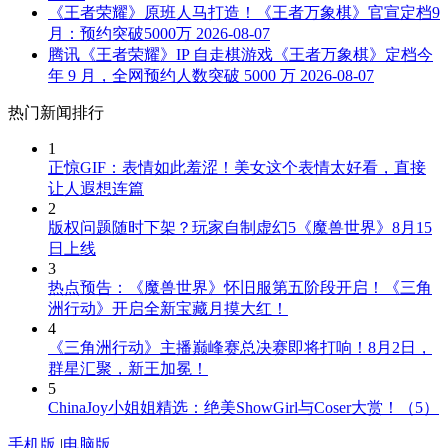
《王者荣耀》原班人马打造！《王者万象棋》官宣定档9
月：预约突破5000万
2026-08-07
腾讯《王者荣耀》IP 自走棋游戏《王者万象棋》定档今
年 9 月，全网预约人数突破 5000 万
2026-08-07
热门新闻排行
1
正惊GIF：表情如此羞涩！美女这个表情太好看，直接
让人遐想连篇
2
版权问题随时下架？玩家自制虚幻5《魔兽世界》8月15
日上线
3
热点预告：《魔兽世界》怀旧服第五阶段开启！《三角
洲行动》开启全新宝藏月摸大红！
4
《三角洲行动》主播巅峰赛总决赛即将打响！8月2日，
群星汇聚，新王加冕！
5
ChinaJoy小姐姐精选：绝美ShowGirl与Coser大赏！（5）
手机版
|
电脑版