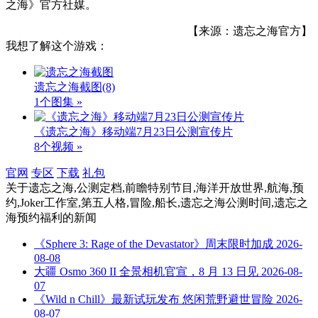
之海》官方社媒。
【来源：遗忘之海官方】
我想了解这个游戏：
遗忘之海截图
(8)
1个图集 »
《遗忘之海》移动端7月23日公测宣传片
8个视频 »
官网
专区
下载
礼包
关于
遗忘之海,公测定档,前瞻特别节目,海洋开放世界,航海,预
约,Joker工作室,第五人格,冒险,船长,遗忘之海公测时间,遗忘之
海预约福利
的新闻
《Sphere 3: Rage of the Devastator》周末限时加成
2026-
08-08
大疆 Osmo 360 II 全景相机官宣，8 月 13 日见
2026-08-
07
《Wild n Chill》最新试玩发布 悠闲荒野避世冒险
2026-
08-07