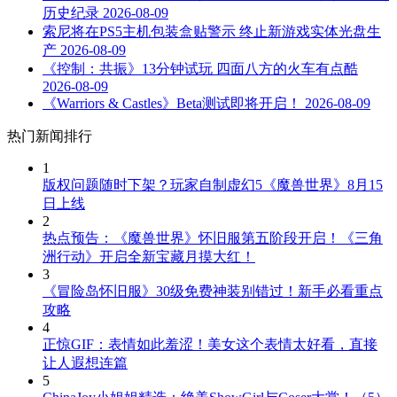
历史纪录
2026-08-09
索尼将在PS5主机包装盒贴警示 终止新游戏实体光盘生
产
2026-08-09
《控制：共振》13分钟试玩 四面八方的火车有点酷
2026-08-09
《Warriors & Castles》Beta测试即将开启！
2026-08-09
热门新闻排行
1
版权问题随时下架？玩家自制虚幻5《魔兽世界》8月15
日上线
2
热点预告：《魔兽世界》怀旧服第五阶段开启！《三角
洲行动》开启全新宝藏月摸大红！
3
《冒险岛怀旧服》30级免费神装别错过！新手必看重点
攻略
4
正惊GIF：表情如此羞涩！美女这个表情太好看，直接
让人遐想连篇
5