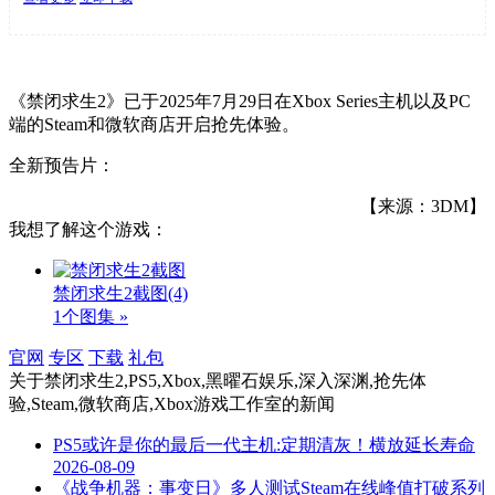
《禁闭求生2》已于2025年7月29日在Xbox Series主机以及PC
端的Steam和微软商店开启抢先体验。
全新预告片：
【来源：3DM】
我想了解这个游戏：
禁闭求生2截图
(4)
1个图集 »
官网
专区
下载
礼包
关于
禁闭求生2,PS5,Xbox,黑曜石娱乐,深入深渊,抢先体
验,Steam,微软商店,Xbox游戏工作室
的新闻
PS5或许是你的最后一代主机:定期清灰！横放延长寿命
2026-08-09
《战争机器：事变日》多人测试Steam在线峰值打破系列