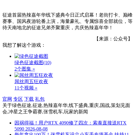
征途首届热辣嘉年华线下盛典今日正式启幕！老街打卡、巅峰
赛事、国风夜游轮番上演，海量豪礼、专属惊喜全部就位，等
待天南地北的征途兄弟齐聚重庆，共庆热辣嘉年华！
【来源：公众号】
我想了解这个游戏：
绿色征途截图
(10)
2个图集 »
屌丝周五狂欢夜
11个视频 »
官网
专区
下载
礼包
关于
绿色征途,征途,热辣嘉年华,线下盛典,重庆,国战,策划见面
会,冲星之王争霸赛,张雪机车,玩家
的新闻
因祸得福！用户RTX 4090修了四次：索泰直接送RTX
5090
2026-08-08
每年拿出100万！张雪机车设立小车手专项基金 扶持11