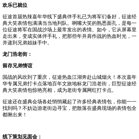
欢乐已就位
征途首届热辣嘉年华线下盛典伴手礼已为将军们备好，征途经
典大笑表情包满满当当地列队。咧嘴大笑的熟悉面孔，是每一
位征途将军在国战沙场上最常发出的表情。如今，它从屏幕里
走出来，变成实体伴手礼，把那些年并肩作战的热血时光，一
并递到兄弟姐妹手中。
龙门浩老街：
留存兄弟情谊
国战的风吹到了重庆，征途热血江湖奔赴山城烟火！本次嘉年
华专属兄弟打卡点落地百年文旅地标龙门浩老街，巨型征途经
典大笑表情包惊艳亮相，成为老街专属网红打卡点。
征途还在盛典会场各处悄悄藏起了许多经典表情包，你能一一
找到吗？不妨边游老街边寻宝，把散落在盛典现场的表情包全
都揪出来！
线下策划见面会：