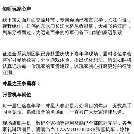
倾听玩家心声
线下策划面对面交流环节，专属会场已布置完毕，临江而设，
视野绝佳。雄伟的东水门长江大桥尽收眼底，大桥飞跨江面，
列车穿桥而过，为远道而来的将军们备下山城的豪迈景致
征途全系策划团队已奔赴重庆线下嘉年华现场，届时各位参会
将军可畅所欲言，分享游戏体验、提出优化想法。策划团队将
认真记录每一位玩家的宝贵建议，以玩家初心打磨更好的征途
江湖。
冲星之王争霸赛：
张雪机车就位
每一届征途嘉年华，冲星大赛都是万众瞩目的焦点，无数高手
同台竞技、巅峰博弈的名场面，一直被广大玩家津津乐道。
现场旗舰手机、数码全家桶等福利奖励已全部陈列完毕，各色
豪礼琳琅满目、满满当当！ZXMOTO 820RR张雪机车，静静