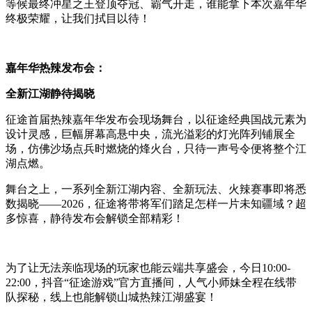
等候最终冲星之王登顶夺冠、霸气开走，谁能拿下本次嘉年华
终极荣耀，让我们拭目以待！
嘉年华热辣发布会：
全新江湖静待揭晓
征途首届热辣嘉年华发布会现场舞台，以征途经典国战元素为
设计灵感，巨幅屏幕高悬中央，流光溢彩的灯光阵列铺展全
场，仿佛沙场点兵时燃烧的烽火台，只待一声号令便将整个江
湖点燃。
舞台之上，一系列全新江湖内容、全新玩法、火辣赛事即将悉
数揭晓——2026，征途将带将军们踏足怎样一片未知疆域？超
多惊喜，静待发布会解锁全部精彩！
为了让无法亲临现场的玩家也能云端共享盛会，今日10:00-
22:00，抖音“征途游戏”官方直播间，人气小师妹全程在线带
队探秘，线上也能解锁山城热辣江湖盛宴！