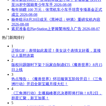
至16岁中国籍青少年车手
2026-08-08
每年捐赠 100 万元：张雪机车小车手培育专项基金正式
成立
2026-08-08
杨奇暗示8月20日或无《黑神话：钟馗》重磅实机内容
2026-08-08
索尼准备在PlayStation上更频繁地投入广告
2026-08-07
热门新闻排行
1
正惊GIF：表情如此羞涩！美女这个表情太好看，直接
让人遐想连篇
2
版权问题随时下架？玩家自制虚幻5《魔兽世界》8月15
日上线
3
热点预告：《魔兽世界》怀旧服第五阶段开启！《三角
洲行动》开启全新宝藏月摸大红！
4
《三角洲行动》主播巅峰赛总决赛即将打响！8月2日，
群星汇聚，新王加冕！
5