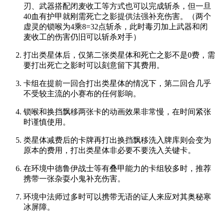
刃、武器搭配闭麦收工等方式也可以完成斩杀，但一旦
40血有护甲就刚需死亡之影提供法强补充伤害。（两个
虚灵的锁喉为4乘8=32点斩杀，此时毒刃加上武器和闭
麦收工的伤害仍旧可以斩杀对手）
打出类星体后，仅第二张类星体和死亡之影不是0费，需
要打出死亡之影时可以刻意留下其费用。
卡组在提前一回合打出类星体的情况下，第二回合几乎
不受较主流的小赛布的任何影响。
锁喉和换挡飘移两张卡的动画效果非常慢，在时间紧张
时谨慎使用。
类星体减费后的卡牌再打出换挡飘移洗入牌库则会变为
原本的费用，打出类星体非必要不要洗入关键卡。
在环境中德鲁伊战士等有叠甲能力的卡组较多时，推荐
携带一张杂耍小鬼补充伤害。
环境中法师过多时可以携带无语的证人来应对其奥秘寒
冰屏障。