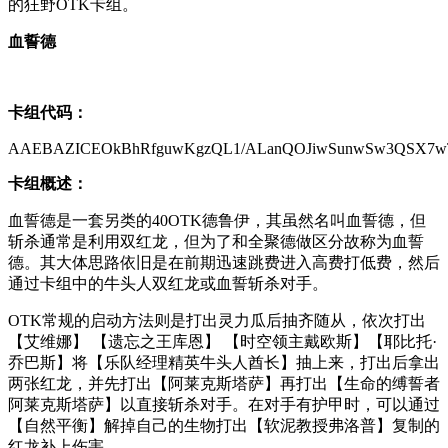
的狂野OTK卡组。
血誓德
卡组代码：
AAEBAZICEOkBhRfguwKgzQL1/ALanQOJiwSunwSw3QSX7w
卡组概述：
血誓德是一套另类的40OTK德鲁伊，其虽然名叫血誓德，但
斩杀通常是利用双红龙，但为了和全聚德做区分故称为血誓
德。其大体思路依旧是在前期迅速跳费进入高费打低费，然后
通过卡组中的牛头人双红龙或血誓斩杀对手。
OTK常规的启动方法则是打出灵力瓜后抽齐随从，依次打出
【艾维娜】 【遗忘之王库恩】 【时空领主戴欧斯】【耶比托·
乔巴斯】将【乐队经理精英牛头人酋长】抽上来，打出后拿出
两张红龙，并先打出【阿莱克斯塔萨】再打出【生命的缚誓者
阿莱克斯塔萨】以直接斩杀对手。在对手有护甲时，可以通过
【自然平衡】解掉自己的生物打出【软泥教授弗洛普】复制的
红龙补上伤害。