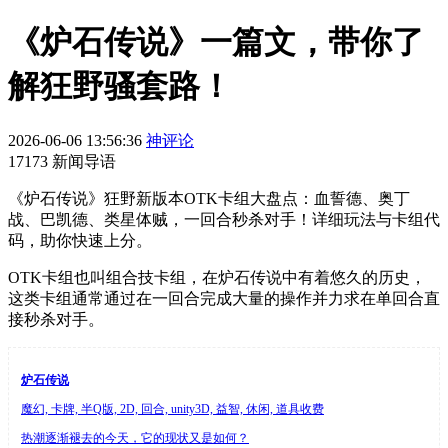
《炉石传说》一篇文，带你了
解狂野骚套路！
2026-06-06 13:56:36
神评论
17173 新闻导语
《炉石传说》狂野新版本OTK卡组大盘点：血誓德、奥丁
战、巴凯德、类星体贼，一回合秒杀对手！详细玩法与卡组代
码，助你快速上分。
OTK卡组也叫组合技卡组，在炉石传说中有着悠久的历史，
这类卡组通常通过在一回合完成大量的操作并力求在单回合直
接秒杀对手。
炉石传说
魔幻, 卡牌, 半Q版, 2D, 回合, unity3D, 益智, 休闲, 道具收费
热潮逐渐褪去的今天，它的现状又是如何？