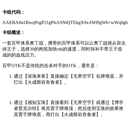
卡组代码：
AAEBAfm1BwqPzgP21gPlsASNtQTEkgX9xAWl9gWh+wWq6gbD
卡组概述：
一套百甲体系奥丁战，携带的百甲体系可以让奥丁战很从容去
掉王子，选择30的构筑加快otk的速度，同时弥补不带王子造
成的的血线压力。
百甲OTK不是传统的击杀对手的OTK，通常是：
通过【深海来客】直接确定【无界空宇】在牌堆底，并
打出【火成熔岩吞食者】。
通过【感知宝珠】直接看到【无界空宇】或通过【博学
者普克尔特】将其置于牌堆顶，然后使用宝珠的效果将
其置于牌堆底，再打出【火成熔岩吞食者】。