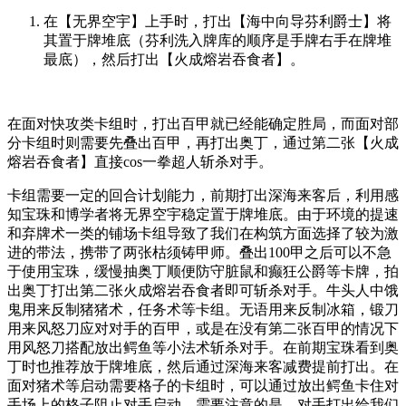
在【无界空宇】上手时，打出【海中向导芬利爵士】将
其置于牌堆底（芬利洗入牌库的顺序是手牌右手在牌堆
最底），然后打出【火成熔岩吞食者】。
在面对快攻类卡组时，打出百甲就已经能确定胜局，而面对部
分卡组时则需要先叠出百甲，再打出奥丁，通过第二张【火成
熔岩吞食者】直接cos一拳超人斩杀对手。
卡组需要一定的回合计划能力，前期打出深海来客后，利用感
知宝珠和博学者将无界空宇稳定置于牌堆底。由于环境的提速
和弃牌术一类的铺场卡组导致了我们在构筑方面选择了较为激
进的带法，携带了两张枯须铸甲师。叠出100甲之后可以不急
于使用宝珠，缓慢抽奥丁顺便防守脏鼠和癫狂公爵等卡牌，拍
出奥丁打出第二张火成熔岩吞食者即可斩杀对手。牛头人中饿
鬼用来反制猪猪术，任务术等卡组。无语用来反制冰箱，锻刀
用来风怒刀应对对手的百甲，或是在没有第二张百甲的情况下
用风怒刀搭配放出鳄鱼等小法术斩杀对手。在前期宝珠看到奥
丁时也推荐放于牌堆底，然后通过深海来客减费提前打出。在
面对猪术等启动需要格子的卡组时，可以通过放出鳄鱼卡住对
手场上的格子阻止对手启动。需要注意的是，对手打出给我们