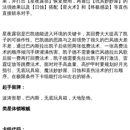
果，并打出【星夜露宿】恢复费用，再通过【玩具妙妙屋】的
法强效果以及【日蚀】搭配【星火术】和【终极感染】等直伤
直接斩杀对手。
星夜露宿是巴凯德能进入环境的关键卡，其回费大大提高了凯
子的可操作性。巴凯德的思路与之前强势了很久的巴风德大差
不差，通过巴内斯拉出凯子后依照两张低费法术、一张高费法
术的顺序倾泻手牌灌满伤害。凯子德不需要像巴风德拉出风歌
后留一费再打回费法术，凯子德需要先拉出凯子再打激活、雷
霆绽放等跳费法术。面对对手高血量、高护甲时要规划好月光
指引、无底玩具箱、魔法妙妙屋、日蚀和直伤法术的打出顺
序。在极限条件下卡组能打出60左右的斩杀。
起手留牌：
波涛形塑，巴内斯，无底玩具箱，大地坠饰。
类星体锁喉贼
卡组代码：