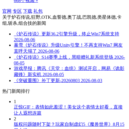
668个视频 »
官网
专区
下载
礼包
关于
炉石传说,狂野,OTK,血誓德,奥丁战,巴凯德,类星体德,卡
组,斩杀,组合技
的新闻
《炉石传说》更新36.2引擎升级，终止Win7系统支持
2026-08-06
暴雪《炉石传说》升级Unity引擎！不再支持Win7 网友
直呼天塌了
2026-08-06
《炉石传说》S14赛季上线，黑暗赠礼新系统登场
2026-
08-05
游戏早报：腾讯《天堂：血统》测试开启，网易《诡影
藏锋》新实机
2026-08-05
《突破重围》补丁更新-20260803
2026-08-03
热门新闻排行
1
正惊GIF：表情如此羞涩！美女这个表情太好看，直接
让人遐想连篇
2
版权问题随时下架？玩家自制虚幻5《魔兽世界》8月15