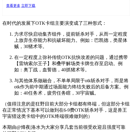
查看更多
立即下载
在时代的发展下OTK卡组主要演变成了三种形式：
力求尽快启动集齐组件，提前斩杀对手，从而一定程度
上放弃生存能力和抗破坏能力。例如：巴凯德，类星体
贼，30猪术等。
在一定程度上弥补传统OTK抗快攻差的问题，通过携带
【雷纳索尔王子】和叠甲解场类卡牌生存至启动。例
如：奥丁战，血誓德，40抓猪术等。
与其他体系做融合，不单单局限于otk斩杀对手，而是将
otk作为前中期通过场面能力终结失败后的后备方案。例
如：40任务术，疲劳任务瞎，30宇宙贼。
（值得注意的是狂野目前大部分卡组都有终端，但这部分卡组
在正常情况下基本可以做到在6-9费OTK斩杀对手，这是兽王
宇宙猎这类卡组中的OTK终端很难做到的）
本期由@烽夜|洛水为大家分享几套当前很受欢迎且强度可靠