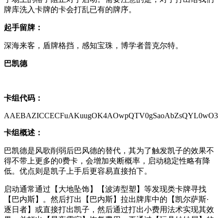
牌库洗入卡牌的卡会打乱已有的牌序。
起手留牌：
深海来客，盾牌格挡，感知宝珠，博学者普克尔特。
巴凯德
卡组代码：
AAEBAZICCECFuAKuugOK4AOwpQTV0gSaoAbZsQYL0wO3
卡组概述：
巴凯德是风歌削弱后巴风德的替代，其为了触发凯子的效果不
得不带上更多的0费卡，会增加夹断概率，启动稳定性略有降
低。优点则是凯子上手后更容易直接拍下。
启动通常通过【大地坠饰】【波涛型塑】等发现类卡牌寻找
【巴内斯】。然后打出【巴内斯】拉出牌库中的【凯尔萨斯·
逐日者】或直接打出凯子，然后通过打出小费用法术实现其效