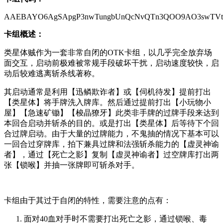
AAEBAYO6AgSApgP3nwTungbUnQcNvQTn3QOO9AO3swTVt
卡组概述：
类星体贼作为一套非常自闭的OTK卡组，以几乎完全放弃场
面交互，启动前极难被常规手段破坏干扰，启动速度较快，启
动后较难逃离斩杀线著称。
其启动通常是利用【迅鳞欺诈者】或【伺机待发】提前打出
【类星体】将手牌洗入牌库。然后通过提前打出【小玩物小
屋】【急速矿锄】【梭晶獠牙】此类非手牌的过牌手段来达到
本回合启动并斩杀的目的。或是打出【类星体】后等待下个回
合过牌启动。由于大量的过牌能力，不鬼抽的情况下基本可以
一回合过穿牌库，拍下兼具过牌和法强斩杀能力的【虚灵神谕
者】，通过【死亡之影】复制【虚灵神谕者】过空牌库打出两
张【锁喉】并抽一张牌即可斩杀对手。
卡组由于其过于自闭的特性，需要注意的点有：
面对40血对手时不需要打出死亡之影，通过锁喉、毒