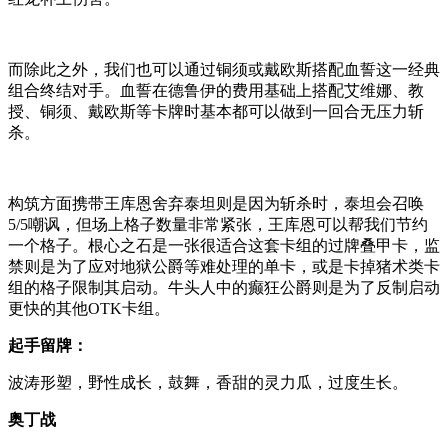
而除此之外，我们也可以通过铜须或戴欧斯搭配血誓这一经典
组合终结对手。血誓在德鲁伊的费用基础上搭配艾维娜、教
授、铜须、戴欧斯等卡牌时基本都可以做到一回合无压力斩
杀。
构筑方面携带王库恩舍弃泰坦则是因为斩杀时，泰坦会召唤
5/5嘲讽，但场上格子数量非常紧张，王库恩可以帮我们节约
一个格子。根心之石是一张很适合这套卡组的过牌叠甲卡，监
禁则是为了应对地狱公爵等难处理的单卡，或是卡掉猪术类卡
组的格子限制其启动。牛头人中的癫狂公爵则是为了反制启动
更快的其他OTK卡组。
起手留牌：
波涛形塑，野性成长，鼓舞，香甜的灵力瓜，过度生长。
奥丁战