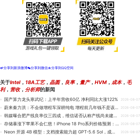
分享到新浪微博
分享到微信
分享到QQ空间
t
w
z
关于
Intel
，
18A工艺
，
晶圆
，
良率
，
量产
，
HVM
，
成本
，
毛
利
，
营收
，
分析师
的新闻
国产算力龙头寒武纪：上半年营收60亿 净利同比大涨122%
2026-08-07
蔚来秦力洪：不会做增程车深耕纯电 增程前几年钱不是该赚的现在就得还
2026-08-07
韩媒曝合肥产线良率仅三四成，维信诺否认称产线尚未建成、设备都还在搬运中
2026-08-07
存储暴涨下苹果不会仁慈！iPhone 18 Pro系列价格预测：国行万元起步没啥问题
2026-08-07
Neon 开源 4B 模型：文档搜索能力超 GPT-5.6 Sol，成本仅为 1/100
2026-08-07