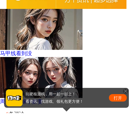
马甲线看到没
玩硬核游戏，用一起一起上！
打开
周少的替嫁小娇妻
看资讯、找游戏、领礼包更方便！
0
条评论
评论赢取激活码/周边等奖励！加群了解详情224611913