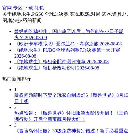
官网
专区
下载
礼包
关于
绝地求生,PGS6,全球总决赛,实况,吃鸡,对局,武器,道具,地
图,枪法技巧
的新闻
曾经的吃鸡神作，国内凉了以后，为何能在小日子爆
火？
2026-08-09
《欧洲卡车模拟 2》爱尔兰岛：考察之旅
2026-08-08
《绝地求生》PUBG全球系列赛7总决赛第一天开赛
2026-08-08
《绝地求生》栓狙全配件测评推荐
2026-08-08
《绝地求生》轻机枪改动说明
2026-08-08
热门新闻排行
1
版权问题随时下架？玩家自制虚幻5《魔兽世界》8月15
日上线
2
热点预告：《魔兽世界》怀旧服第五阶段开启！《三角
洲行动》开启全新宝藏月摸大红！
3
《冒险岛怀旧服》30级免费神装别错过！新手必看重点