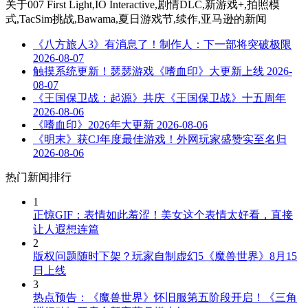
关于
007 First Light,IO Interactive,剧情DLC,新游戏+,拍照模
式,TacSim挑战,Bawama,夏日游戏节,续作,亚马逊
的新闻
《八方旅人3》有消息了！制作人：下一部将突破极限
2026-08-07
触摸系统更新！瑟瑟游戏《嗜血印》大更新上线
2026-
08-07
《王国保卫战：起源》共庆《王国保卫战》十五周年
2026-08-06
《嗜血印》2026年大更新
2026-08-06
《明末》获CJ年度最佳游戏！外网玩家盛赞实至名归
2026-08-06
热门新闻排行
1
正惊GIF：表情如此羞涩！美女这个表情太好看，直接
让人遐想连篇
2
版权问题随时下架？玩家自制虚幻5《魔兽世界》8月15
日上线
3
热点预告：《魔兽世界》怀旧服第五阶段开启！《三角