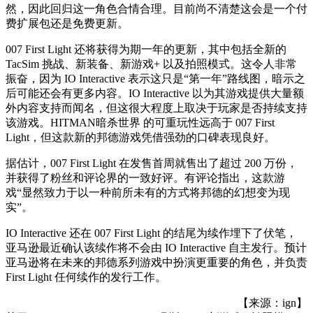
然，因此回归这一角色合情合理。目前尚不清楚这会是一个付
费扩展包还是免费更新。
007 First Light 还将获得为期一年的更新，其中包括全新的
TacSim 挑战、新装备、新游戏+ 以及拍照模式。这令人非常
振奋，因为 IO Interactive 表示这只是“第一年”路线图，暗示之
后可能还会有更多内容。IO Interactive 以为其游戏提供大量额
外内容支持而闻名，但这很大程度上取决于玩家是否持续支持
该游戏。HITMAN暗杀世界 的可重玩性远高于 007 First
Light，但这款新的邦德游戏凭借强劲的口碑表现良好。
据估计，007 First Light 在发售首周就售出了超过 200 万份，
并获得了粉丝和评论界的一致好评。有评论指出，这款游
戏“显然致力于以一种前所未有的方式将邦德的幻想变为现
实”。
IO Interactive 还在 007 First Light 的结尾为续作埋下了伏笔，
亚马逊最近确认该续作将不会由 IO Interactive 自主发行。预计
亚马逊将在未来的邦德系列游戏中扮演更重要的角色，并负责
First Light 任何续作的发行工作。
【来源：ign】